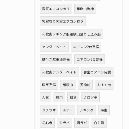
客室エアコン有り
和歌山海神
客室有り客室エアコン有り
和歌山ジギング船和歌山落とし込み船
アンダーベイト
エアコン2台完備
鍵付き駐車場完備
エアコン2台装備
和歌山アンダーベイト
客室エアコン完備
暖房完備
和歌山
遊漁船
おすすめ
人気
費用
相場
クログチ
タチウオ
ルアー
ジギング
海南
初心者
甘ラバ
鯛ラバ
白甘鯛