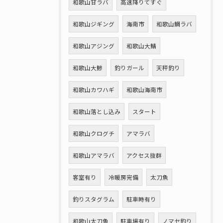
和歌山甘ラバ
高速降りてすぐ
和歌山ジギング
海南市
和歌山鯛ラバ
和歌山アジング
和歌山大鯖
和歌山大鯵
釣りガール
天秤釣り
和歌山カワハギ
和歌山海南市
和歌山落とし込み
スタート
和歌山クログチ
アマラバ
和歌山アマラバ
アクセス抜群
客室有り
冷暖房完備
太刀魚
釣りスタグラム
駐車時有り
和歌山太刀魚
駐車場有り
ノマセ釣り