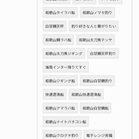
和歌山タイラバ船
和歌山ノマセ釣り
白甘鯛天秤
釣り好きな人と繋がりたい
和歌山鯛ラバ船
和歌山太刀魚テンヤ
和歌山太刀魚ジギング
白甘鯛天秤釣り
海南インター降りてすぐ
和歌山ジギング船
和歌山白甘鯛釣り
快適遊漁船
和歌山快適遊漁船
和歌山アマラバ船
和歌山白甘鯛船
和歌山ナイトバチコン船
和歌山クログチ釣り
電子レンジ完備