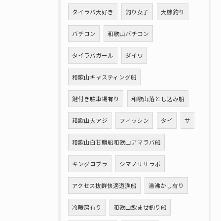
タイラバ大好き
釣り女子
大鯵釣り
バチコン
和歌山バチコン
タイラバガール
ダイワ
和歌山キャスティング船
鍵付き駐車場有り
和歌山落とし込み船
和歌山大アジ
フィッシン
タイ
サ
和歌山白甘鯛船和歌山アマラバ船
キングコブラ
シマノササラボ
アクセス抜群快適遊漁船
湯沸かし有り
冷暖房有り
和歌山飲ませ釣り船