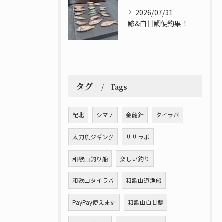
2026/07/31
鯵&白甘鯛便釣果！
タグ
Tags
紀北
シマノ
金龍針
タイラバ
太刀魚ジギング
ササラボ
和歌山釣り船
楽しい釣り
和歌山タイラバ
和歌山遊漁船
PayPay使えます
和歌山白甘鯛