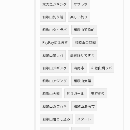
太刀魚ジギング
ササラボ
和歌山釣り船
楽しい釣り
和歌山タイラバ
和歌山遊漁船
PayPay使えます
和歌山白甘鯛
和歌山甘ラバ
高速降りてすぐ
和歌山ジギング
海南市
和歌山鯛ラバ
和歌山アジング
和歌山大鯖
和歌山大鯵
釣りガール
天秤釣り
和歌山カワハギ
和歌山海南市
和歌山落とし込み
スタート