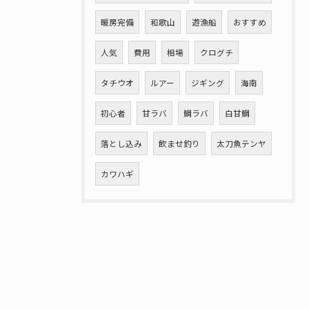
暖房完備
和歌山
遊漁船
おすすめ
人気
費用
相場
クログチ
タチウオ
ルアー
ジギング
海南
初心者
甘ラバ
鯛ラバ
白甘鯛
落とし込み
飲ませ釣り
太刀魚テンヤ
カワハギ