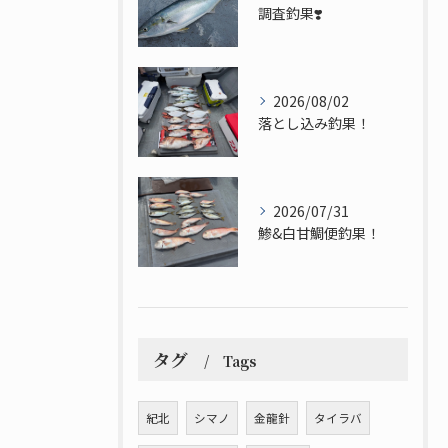
調査釣果❣️
2026/08/02
落とし込み釣果！
2026/07/31
鯵&白甘鯛便釣果！
タグ
Tags
紀北
シマノ
金龍針
タイラバ