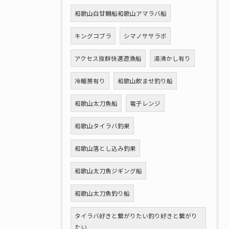
和歌山白甘鯛船和歌山アマラバ船
キングコブラ
シマノササラボ
アクセス抜群快適遊漁船
湯沸かし有り
冷暖房有り
和歌山飲ませ釣り船
和歌山太刀魚船
電子レンジ
和歌山タイラバ釣果
和歌山落とし込み釣果
和歌山太刀魚ジギング船
和歌山太刀魚釣り船
タイラバ好きと繋がりたい釣り好きと繋がり
たい