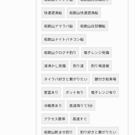
快適遊漁船
和歌山快適遊漁船
和歌山アマラバ船
和歌山白甘鯛船
和歌山ナイトバチコン船
和歌山クログチ釣り
電子レンジ完備
湯沸かし完備
釣り速
釣り場速報
タイラバ好きと繋がりたい
鍵付き駐車場
客室あり
ポット有り
電子レンジ有り
冷暖房あり
高速降りて5分
アクセス簡単
高速すぐ
和歌山飲ませ釣り
釣り好きと繋がりたい