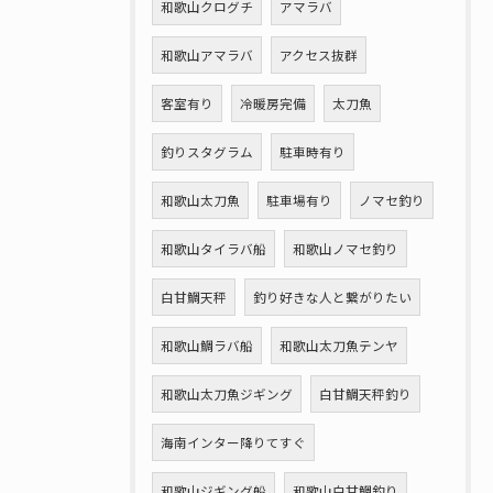
和歌山クログチ
アマラバ
和歌山アマラバ
アクセス抜群
客室有り
冷暖房完備
太刀魚
釣りスタグラム
駐車時有り
和歌山太刀魚
駐車場有り
ノマセ釣り
和歌山タイラバ船
和歌山ノマセ釣り
白甘鯛天秤
釣り好きな人と繋がりたい
和歌山鯛ラバ船
和歌山太刀魚テンヤ
和歌山太刀魚ジギング
白甘鯛天秤釣り
海南インター降りてすぐ
和歌山ジギング船
和歌山白甘鯛釣り