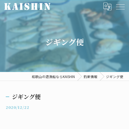
ジギング便
和歌山の遊漁船ならKAISHIN
釣果情報
ジギング便
ジギング便
2020/12/22