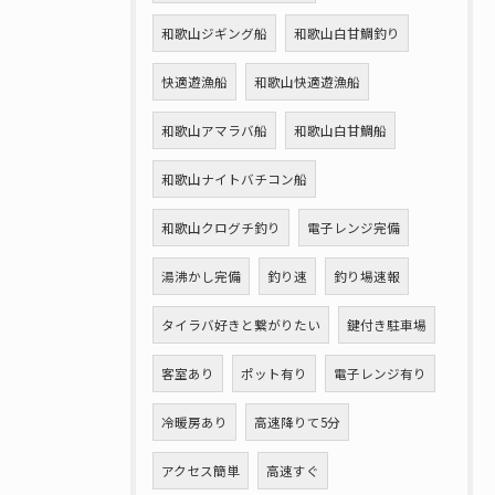
和歌山ジギング船
和歌山白甘鯛釣り
快適遊漁船
和歌山快適遊漁船
和歌山アマラバ船
和歌山白甘鯛船
和歌山ナイトバチコン船
和歌山クログチ釣り
電子レンジ完備
湯沸かし完備
釣り速
釣り場速報
タイラバ好きと繋がりたい
鍵付き駐車場
客室あり
ポット有り
電子レンジ有り
冷暖房あり
高速降りて5分
アクセス簡単
高速すぐ