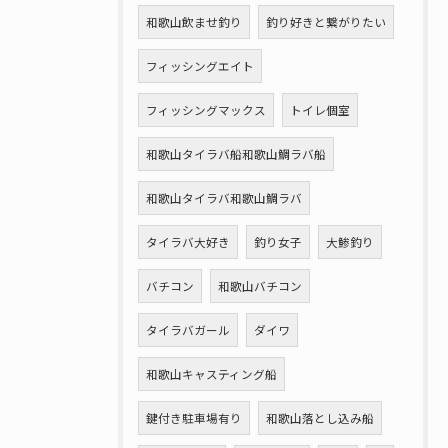
和歌山飲ませ釣り
釣り好きと繋がりたい
フィッシングエイト
フィッシングマックス
トイレ個室
和歌山タイラバ船和歌山鯛ラバ船
和歌山タイラバ和歌山鯛ラバ
タイラバ大好き
釣り女子
大鯵釣り
バチコン
和歌山バチコン
タイラバガール
ダイワ
和歌山キャスティング船
鍵付き駐車場有り
和歌山落とし込み船