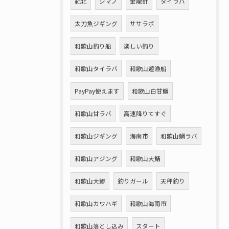
紀北
シマノ
金龍針
タイラバ
太刀魚ジギング
ササラボ
和歌山釣り船
楽しい釣り
和歌山タイラバ
和歌山遊漁船
PayPay使えます
和歌山白甘鯛
和歌山甘ラバ
高速降りてすぐ
和歌山ジギング
海南市
和歌山鯛ラバ
和歌山アジング
和歌山大鯖
和歌山大鯵
釣りガール
天秤釣り
和歌山カワハギ
和歌山海南市
和歌山落とし込み
スタート