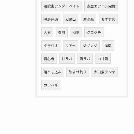
和歌山アンダーベイト
客室エアコン完備
暖房完備
和歌山
遊漁船
おすすめ
人気
費用
相場
クログチ
タチウオ
ルアー
ジギング
海南
初心者
甘ラバ
鯛ラバ
白甘鯛
落とし込み
飲ませ釣り
太刀魚テンヤ
カワハギ