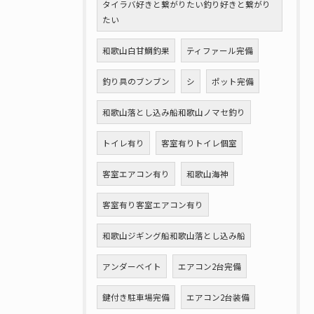
タイラバ好きと繋がりたい釣り好きと繋がり
たい
和歌山白甘鯛釣果
ティファール完備
釣り具のブンブン
シ
ポット完備
和歌山落とし込み船和歌山ノマセ釣り
トイレ有り
客室有りトイレ個室
客室エアコン有り
和歌山海神
客室有り客室エアコン有り
和歌山ジギング船和歌山落とし込み船
アンダーベイト
エアコン2台完備
鍵付き駐車場完備
エアコン2台装備