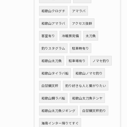
和歌山クログチ
アマラバ
和歌山アマラバ
アクセス抜群
客室有り
冷暖房完備
太刀魚
釣りスタグラム
駐車時有り
和歌山太刀魚
駐車場有り
ノマセ釣り
和歌山タイラバ船
和歌山ノマセ釣り
白甘鯛天秤
釣り好きな人と繋がりたい
和歌山鯛ラバ船
和歌山太刀魚テンヤ
和歌山太刀魚ジギング
白甘鯛天秤釣り
海南インター降りてすぐ