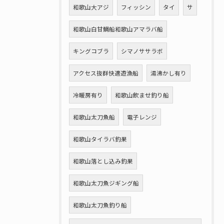
和歌山大アジ
フィッシン
タイ
サ
和歌山白甘鯛船和歌山アマラバ船
キングコブラ
シマノササラボ
アクセス抜群快適遊漁船
湯沸かし有り
冷暖房有り
和歌山飲ませ釣り船
和歌山太刀魚船
電子レンジ
和歌山タイラバ釣果
和歌山落とし込み釣果
和歌山太刀魚ジギング船
和歌山太刀魚釣り船