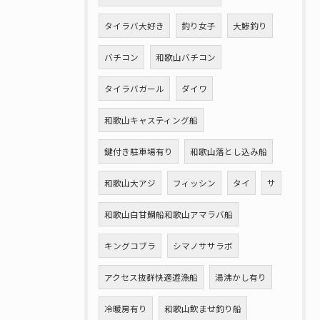
タイラバ大好き
釣り女子
大鯵釣り
バチコン
和歌山バチコン
タイラバガール
ダイワ
和歌山キャスティング船
鍵付き駐車場有り
和歌山落とし込み船
和歌山大アジ
フィッシン
タイ
サ
和歌山白甘鯛船和歌山アマラバ船
キングコブラ
シマノササラボ
アクセス抜群快適遊漁船
湯沸かし有り
冷暖房有り
和歌山飲ませ釣り船