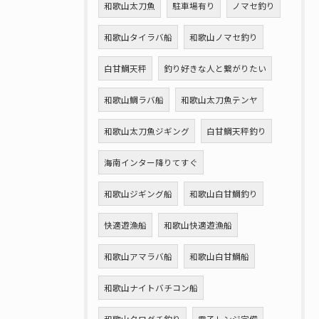
和歌山太刀魚
駐車場有り
ノマセ釣り
和歌山タイラバ船
和歌山ノマセ釣り
白甘鯛天秤
釣り好きな人と繋がりたい
和歌山鯛ラバ船
和歌山太刀魚テンヤ
和歌山太刀魚ジギング
白甘鯛天秤釣り
海南インター降りてすぐ
和歌山ジギング船
和歌山白甘鯛釣り
快適遊漁船
和歌山快適遊漁船
和歌山アマラバ船
和歌山白甘鯛船
和歌山ナイトバチコン船