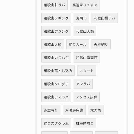
和歌山甘ラバ
高速降りてすぐ
和歌山ジギング
海南市
和歌山鯛ラバ
和歌山アジング
和歌山大鯖
和歌山大鯵
釣りガール
天秤釣り
和歌山カワハギ
和歌山海南市
和歌山落とし込み
スタート
和歌山クログチ
アマラバ
和歌山アマラバ
アクセス抜群
客室有り
冷暖房完備
太刀魚
釣りスタグラム
駐車時有り