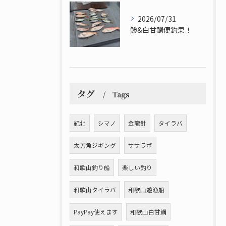
2026/07/31
鯵&白甘鯛便釣果！
タグ
Tags
紀北
シマノ
金龍針
タイラバ
太刀魚ジギング
ササラボ
和歌山釣り船
楽しい釣り
和歌山タイラバ
和歌山遊漁船
PayPay使えます
和歌山白甘鯛