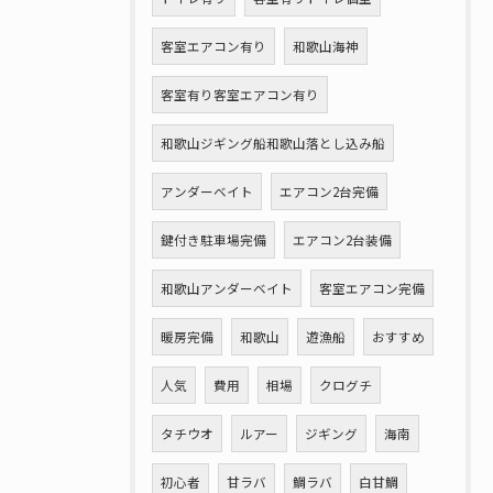
客室エアコン有り
和歌山海神
客室有り客室エアコン有り
和歌山ジギング船和歌山落とし込み船
アンダーベイト
エアコン2台完備
鍵付き駐車場完備
エアコン2台装備
和歌山アンダーベイト
客室エアコン完備
暖房完備
和歌山
遊漁船
おすすめ
人気
費用
相場
クログチ
タチウオ
ルアー
ジギング
海南
初心者
甘ラバ
鯛ラバ
白甘鯛