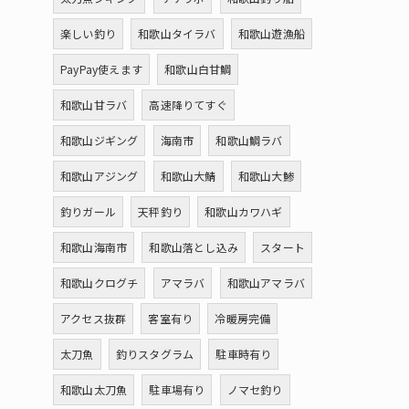
楽しい釣り
和歌山タイラバ
和歌山遊漁船
PayPay使えます
和歌山白甘鯛
和歌山甘ラバ
高速降りてすぐ
和歌山ジギング
海南市
和歌山鯛ラバ
和歌山アジング
和歌山大鯖
和歌山大鯵
釣りガール
天秤釣り
和歌山カワハギ
和歌山海南市
和歌山落とし込み
スタート
和歌山クログチ
アマラバ
和歌山アマラバ
アクセス抜群
客室有り
冷暖房完備
太刀魚
釣りスタグラム
駐車時有り
和歌山太刀魚
駐車場有り
ノマセ釣り