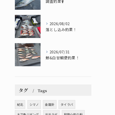
調査釣果❣️
2026/08/02
落とし込み釣果！
2026/07/31
鯵&白甘鯛便釣果！
タグ
Tags
紀北
シマノ
金龍針
タイラバ
太刀魚ジギング
ササラボ
和歌山釣り船