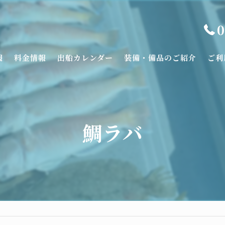
0
報
料金情報
出船カレンダー
装備・備品のご紹介
ご利
鯛ラバ