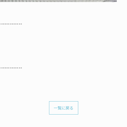
-------------
-------------
一覧に戻る