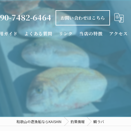
90-7482-6464
お問い合わせはこちら
用ガイド
よくある質問
リンク
当店の特徴
アクセス
釣り船
タイラバ
落とし込み
カワハギ
シロアマダイ
和歌山の遊漁船ならKAISHIN
釣果情報
鯛ラバ