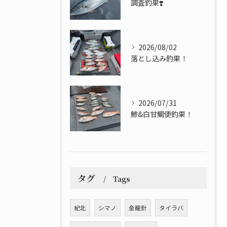
調査釣果❣️
2026/08/02
落とし込み釣果！
2026/07/31
鯵&白甘鯛便釣果！
タグ
Tags
紀北
シマノ
金龍針
タイラバ