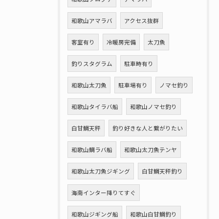
和歌山アマラバ
アクセス抜群
客室有り
冷暖房完備
太刀魚
釣りスタグラム
駐車時有り
和歌山太刀魚
駐車場有り
ノマセ釣り
和歌山タイラバ船
和歌山ノマセ釣り
白甘鯛天秤
釣り好きな人と繋がりたい
和歌山鯛ラバ船
和歌山太刀魚テンヤ
和歌山太刀魚ジギング
白甘鯛天秤釣り
海南インター降りてすぐ
和歌山ジギング船
和歌山白甘鯛釣り