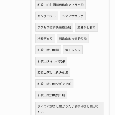
和歌山白甘鯛船和歌山アマラバ船
キングコブラ
シマノササラボ
アクセス抜群快適遊漁船
湯沸かし有り
冷暖房有り
和歌山飲ませ釣り船
和歌山太刀魚船
電子レンジ
和歌山タイラバ釣果
和歌山落とし込み釣果
和歌山太刀魚ジギング船
和歌山太刀魚釣り船
タイラバ好きと繋がりたい釣り好きと繋がり
たい