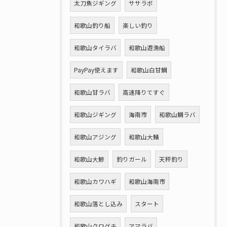
太刀魚ジギング
ササラボ
和歌山釣り船
楽しい釣り
和歌山タイラバ
和歌山遊漁船
PayPay使えます
和歌山白甘鯛
和歌山甘ラバ
高速降りてすぐ
和歌山ジギング
海南市
和歌山鯛ラバ
和歌山アジング
和歌山大鯖
和歌山大鯵
釣りガール
天秤釣り
和歌山カワハギ
和歌山海南市
和歌山落とし込み
スタート
和歌山クログチ
アマラバ