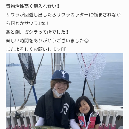
青物活性高く鰤入れ食い‼️
サワラが回遊し出したらサワラカッターに悩まされなが
ら何とかサワラ1本‼️
あと鯛、ガシラって所でした‼️
楽しい時間をありがとうございました😊
またよろしくお願いします🙇‍♂️