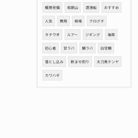
暖房完備
和歌山
遊漁船
おすすめ
人気
費用
相場
クログチ
タチウオ
ルアー
ジギング
海南
初心者
甘ラバ
鯛ラバ
白甘鯛
落とし込み
飲ませ釣り
太刀魚テンヤ
カワハギ