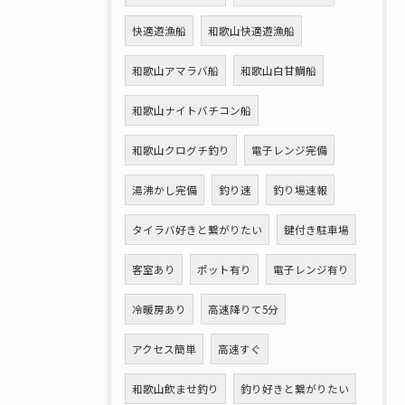
快適遊漁船
和歌山快適遊漁船
和歌山アマラバ船
和歌山白甘鯛船
和歌山ナイトバチコン船
和歌山クログチ釣り
電子レンジ完備
湯沸かし完備
釣り速
釣り場速報
タイラバ好きと繋がりたい
鍵付き駐車場
客室あり
ポット有り
電子レンジ有り
冷暖房あり
高速降りて5分
アクセス簡単
高速すぐ
和歌山飲ませ釣り
釣り好きと繋がりたい