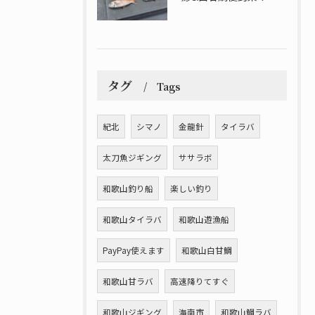
タグ
Tags
紀北
シマノ
金龍針
タイラバ
太刀魚ジギング
ササラボ
和歌山釣り船
楽しい釣り
和歌山タイラバ
和歌山遊漁船
PayPay使えます
和歌山白甘鯛
和歌山甘ラバ
高速降りてすぐ
和歌山ジギング
海南市
和歌山鯛ラバ