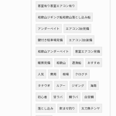
客室有り客室エアコン有り
和歌山ジギング船和歌山落とし込み船
アンダーベイト
エアコン2台完備
鍵付き駐車場完備
エアコン2台装備
和歌山アンダーベイト
客室エアコン完備
暖房完備
和歌山
遊漁船
おすすめ
人気
費用
相場
クログチ
タチウオ
ルアー
ジギング
海南
初心者
甘ラバ
鯛ラバ
白甘鯛
落とし込み
飲ませ釣り
太刀魚テンヤ