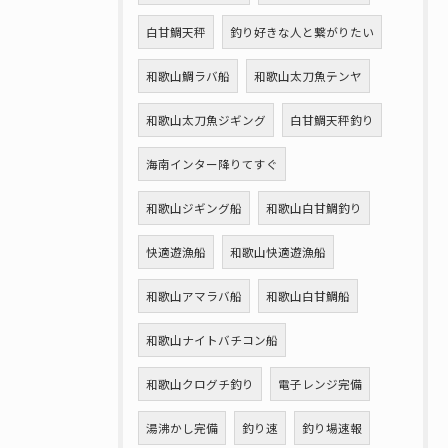
白甘鯛天秤
釣り好きな人と繋がりたい
和歌山鯛ラバ船
和歌山太刀魚テンヤ
和歌山太刀魚ジギング
白甘鯛天秤釣り
海南インター降りてすぐ
和歌山ジギング船
和歌山白甘鯛釣り
快適遊漁船
和歌山快適遊漁船
和歌山アマラバ船
和歌山白甘鯛船
和歌山ナイトバチコン船
和歌山クログチ釣り
電子レンジ完備
湯沸かし完備
釣り速
釣り場速報