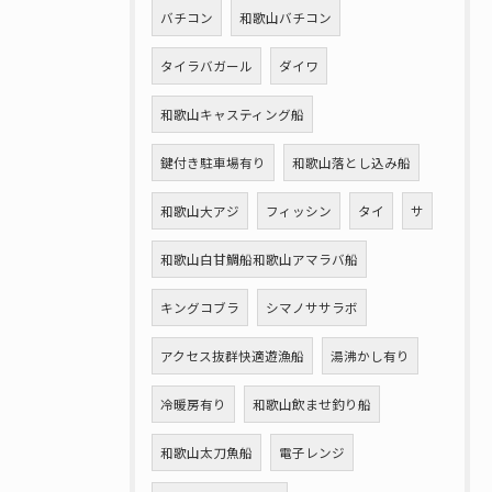
バチコン
和歌山バチコン
タイラバガール
ダイワ
和歌山キャスティング船
鍵付き駐車場有り
和歌山落とし込み船
和歌山大アジ
フィッシン
タイ
サ
和歌山白甘鯛船和歌山アマラバ船
キングコブラ
シマノササラボ
アクセス抜群快適遊漁船
湯沸かし有り
冷暖房有り
和歌山飲ませ釣り船
和歌山太刀魚船
電子レンジ