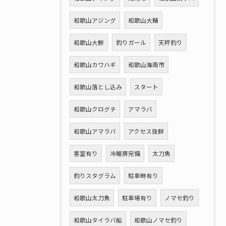
和歌山アジング
和歌山大鯖
和歌山大鯵
釣りガール
天秤釣り
和歌山カワハギ
和歌山海南市
和歌山落とし込み
スタート
和歌山クログチ
アマラバ
和歌山アマラバ
アクセス抜群
客室有り
冷暖房完備
太刀魚
釣りスタグラム
駐車時有り
和歌山太刀魚
駐車場有り
ノマセ釣り
和歌山タイラバ船
和歌山ノマセ釣り