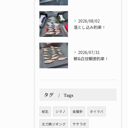
2026/08/02
落とし込み釣果！
2026/07/31
鯵&白甘鯛便釣果！
タグ
Tags
紀北
シマノ
金龍針
タイラバ
太刀魚ジギング
ササラボ