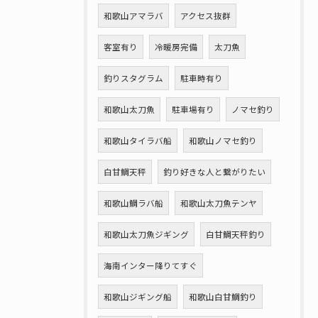
和歌山アマラバ
アクセス抜群
客室有り
冷暖房完備
太刀魚
釣りスタグラム
駐車時有り
和歌山太刀魚
駐車場有り
ノマセ釣り
和歌山タイラバ船
和歌山ノマセ釣り
白甘鯛天秤
釣り好きな人と繋がりたい
和歌山鯛ラバ船
和歌山太刀魚テンヤ
和歌山太刀魚ジギング
白甘鯛天秤釣り
海南インター降りてすぐ
和歌山ジギング船
和歌山白甘鯛釣り