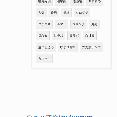
暖房完備
和歌山
遊漁船
おすすめ
人気
費用
相場
クログチ
タチウオ
ルアー
ジギング
海南
初心者
甘ラバ
鯛ラバ
白甘鯛
落とし込み
飲ませ釣り
太刀魚テンヤ
カワハギ
ショップ＆Instagram