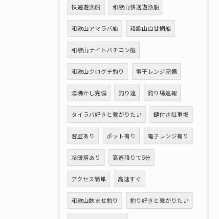
快適遊漁船
和歌山快適遊漁船
和歌山アマラバ船
和歌山白甘鯛船
和歌山ナイトバチコン船
和歌山クログチ釣り
電子レンジ完備
湯沸かし完備
釣り速
釣り場速報
タイラバ好きと繋がりたい
鍵付き駐車場
客室あり
ポット有り
電子レンジ有り
冷暖房あり
高速降りて5分
アクセス簡単
高速すぐ
和歌山飲ませ釣り
釣り好きと繋がりたい