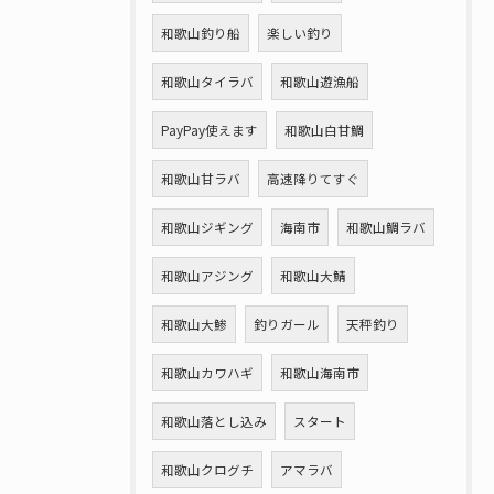
和歌山釣り船
楽しい釣り
和歌山タイラバ
和歌山遊漁船
PayPay使えます
和歌山白甘鯛
和歌山甘ラバ
高速降りてすぐ
和歌山ジギング
海南市
和歌山鯛ラバ
和歌山アジング
和歌山大鯖
和歌山大鯵
釣りガール
天秤釣り
和歌山カワハギ
和歌山海南市
和歌山落とし込み
スタート
和歌山クログチ
アマラバ