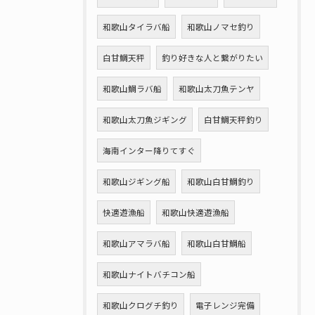
和歌山タイラバ船
和歌山ノマセ釣り
白甘鯛天秤
釣り好きな人と繋がりたい
和歌山鯛ラバ船
和歌山太刀魚テンヤ
和歌山太刀魚ジギング
白甘鯛天秤釣り
海南インター降りてすぐ
和歌山ジギング船
和歌山白甘鯛釣り
快適遊漁船
和歌山快適遊漁船
和歌山アマラバ船
和歌山白甘鯛船
和歌山ナイトバチコン船
和歌山クログチ釣り
電子レンジ完備