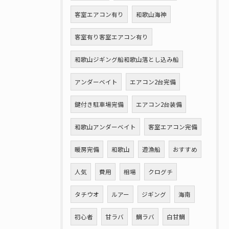
客室エアコン有り
和歌山海神
客室有り客室エアコン有り
和歌山ジギング船和歌山落とし込み船
アンダーベイト
エアコン2台完備
鍵付き駐車場完備
エアコン2台装備
和歌山アンダーベイト
客室エアコン完備
暖房完備
和歌山
遊漁船
おすすめ
人気
費用
相場
クログチ
タチウオ
ルアー
ジギング
海南
初心者
甘ラバ
鯛ラバ
白甘鯛