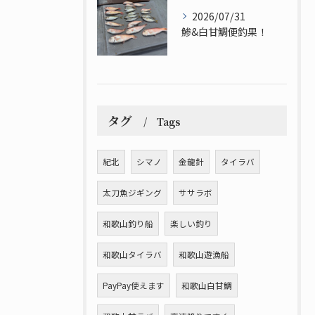
2026/07/31
鯵&白甘鯛便釣果！
タグ
Tags
紀北
シマノ
金龍針
タイラバ
太刀魚ジギング
ササラボ
和歌山釣り船
楽しい釣り
和歌山タイラバ
和歌山遊漁船
PayPay使えます
和歌山白甘鯛