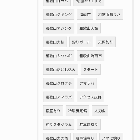
和歌山甘ラバ
高速降りてすぐ
和歌山ジギング
海南市
和歌山鯛ラバ
和歌山アジング
和歌山大鯖
和歌山大鯵
釣りガール
天秤釣り
和歌山カワハギ
和歌山海南市
和歌山落とし込み
スタート
和歌山クログチ
アマラバ
和歌山アマラバ
アクセス抜群
客室有り
冷暖房完備
太刀魚
釣りスタグラム
駐車時有り
和歌山太刀魚
駐車場有り
ノマセ釣り