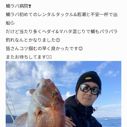
鯛ラバ病院❣️
鯛ラバ初めてのレンタルタックル&若潮と不安一杯で出
船💦
だけど当たり多くヘダイ&マハタ混じりで鯛もパラパラ
釣れなんとかなりました😊
皆さんコツ掴むの早く良かったです😊
またお待ちしてます🙇‍♂️