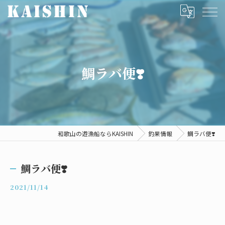
鯛ラバ便❣️
和歌山の遊漁船ならKAISHIN
釣果情報
鯛ラバ便❣️
鯛ラバ便❣️
2021/11/14