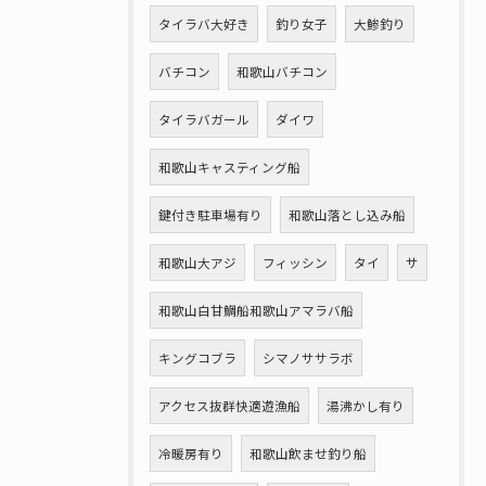
タイラバ大好き
釣り女子
大鯵釣り
バチコン
和歌山バチコン
タイラバガール
ダイワ
和歌山キャスティング船
鍵付き駐車場有り
和歌山落とし込み船
和歌山大アジ
フィッシン
タイ
サ
和歌山白甘鯛船和歌山アマラバ船
キングコブラ
シマノササラボ
アクセス抜群快適遊漁船
湯沸かし有り
冷暖房有り
和歌山飲ませ釣り船