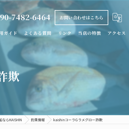
90-7482-6464
お問い合わせはこちら
用ガイド
よくある質問
リンク
当店の特徴
アクセス
釣り船
タイラバ
ー詐欺
落とし込み
カワハギ
シロアマダイ
らKAISHIN
釣果情報
kaishinコーラGラメグロー詐欺