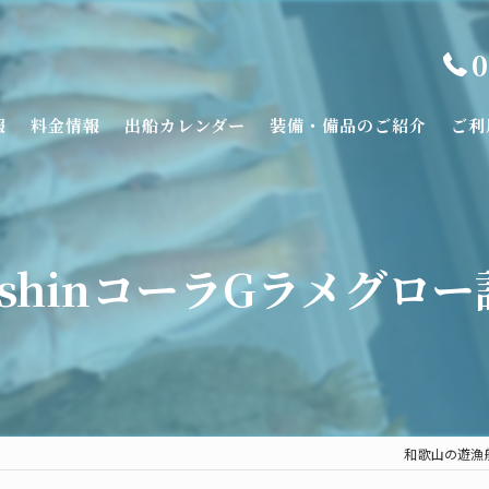
0
報
料金情報
出船カレンダー
装備・備品のご紹介
ご利
ishinコーラGラメグロ
和歌山の遊漁船な