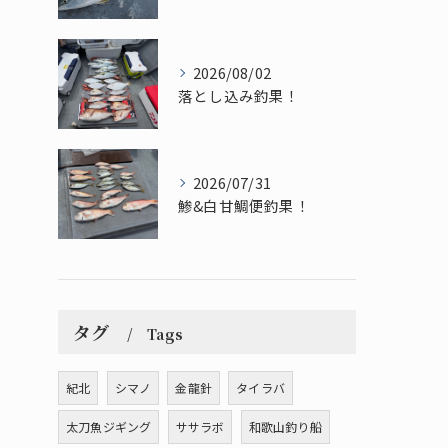
2026/08/02
落とし込み釣果！
2026/07/31
鯵&白甘鯛便釣果！
タグ
Tags
紀北
シマノ
金龍針
タイラバ
太刀魚ジギング
ササラボ
和歌山釣り船