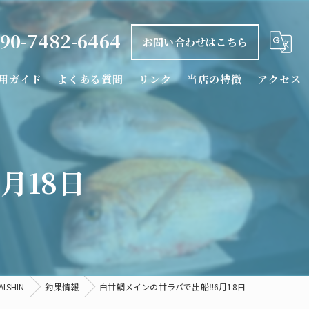
90-7482-6464
お問い合わせはこちら
用ガイド
よくある質問
リンク
当店の特徴
アクセス
釣り船
タイラバ
月18日
落とし込み
カワハギ
シロアマダイ
SHIN
釣果情報
白甘鯛メインの甘ラバで出船‼️6月18日