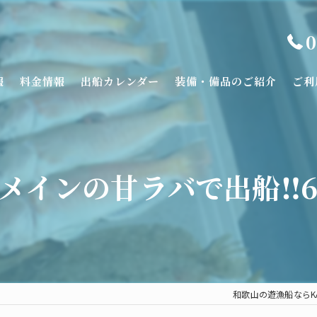
0
報
料金情報
出船カレンダー
装備・備品のご紹介
ご利
メインの甘ラバで出船‼️6
和歌山の遊漁船ならKAI