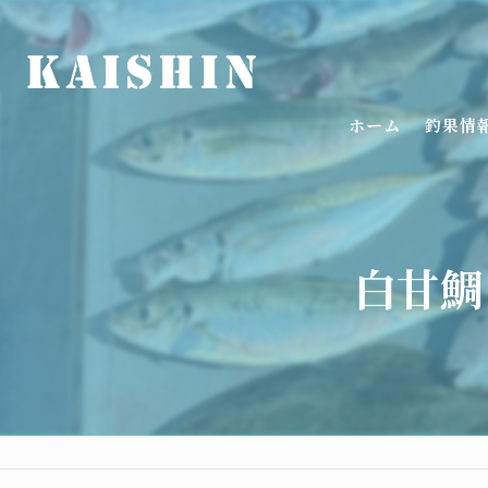
ホーム
釣果情
白甘鯛