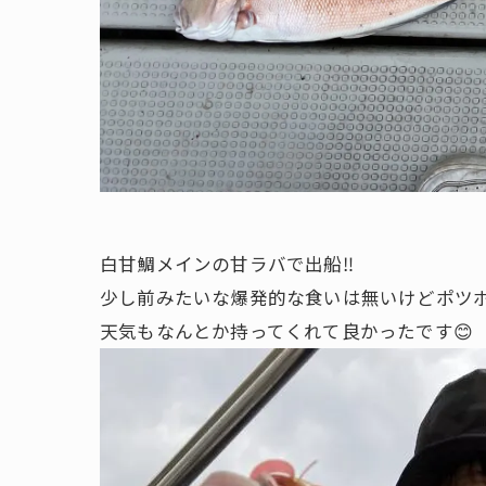
白甘鯛メインの甘ラバで出船‼️
少し前みたいな爆発的な食いは無いけどポツポ
天気もなんとか持ってくれて良かったです😊