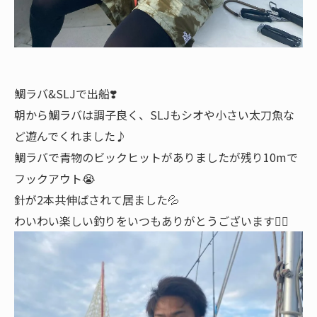
鯛ラバ&SLJで出船❣️
朝から鯛ラバは調子良く、SLJもシオや小さい太刀魚な
ど遊んでくれました♪
鯛ラバで青物のビックヒットがありましたが残り10mで
フックアウト😭
針が2本共伸ばされて居ました💦
わいわい楽しい釣りをいつもありがとうございます🙇‍♂️