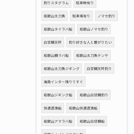
釣りスタグラム
駐車時有り
和歌山太刀魚
駐車場有り
ノマセ釣り
和歌山タイラバ船
和歌山ノマセ釣り
白甘鯛天秤
釣り好きな人と繋がりたい
和歌山鯛ラバ船
和歌山太刀魚テンヤ
和歌山太刀魚ジギング
白甘鯛天秤釣り
海南インター降りてすぐ
和歌山ジギング船
和歌山白甘鯛釣り
快適遊漁船
和歌山快適遊漁船
和歌山アマラバ船
和歌山白甘鯛船