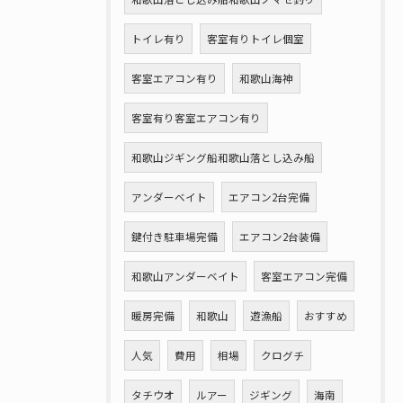
トイレ有り
客室有りトイレ個室
客室エアコン有り
和歌山海神
客室有り客室エアコン有り
和歌山ジギング船和歌山落とし込み船
アンダーベイト
エアコン2台完備
鍵付き駐車場完備
エアコン2台装備
和歌山アンダーベイト
客室エアコン完備
暖房完備
和歌山
遊漁船
おすすめ
人気
費用
相場
クログチ
タチウオ
ルアー
ジギング
海南