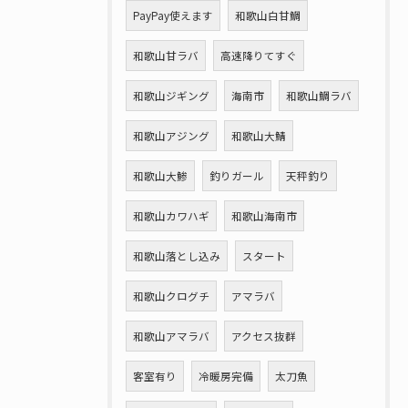
PayPay使えます
和歌山白甘鯛
和歌山甘ラバ
高速降りてすぐ
和歌山ジギング
海南市
和歌山鯛ラバ
和歌山アジング
和歌山大鯖
和歌山大鯵
釣りガール
天秤釣り
和歌山カワハギ
和歌山海南市
和歌山落とし込み
スタート
和歌山クログチ
アマラバ
和歌山アマラバ
アクセス抜群
客室有り
冷暖房完備
太刀魚