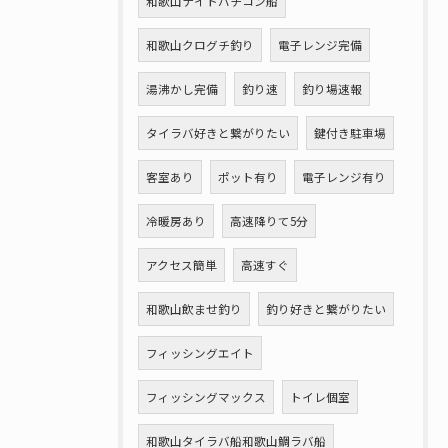
和歌山ナイトバチコン船
和歌山クログチ釣り
電子レンジ完備
湯沸かし完備
釣り速
釣り場速報
タイラバ好きと繋がりたい
鍵付き駐車場
客室あり
ポット有り
電子レンジ有り
冷暖房あり
高速降りて5分
アクセス簡単
高速すぐ
和歌山飲ませ釣り
釣り好きと繋がりたい
フィッシングエイト
フィッシングマックス
トイレ個室
和歌山タイラバ船和歌山鯛ラバ船