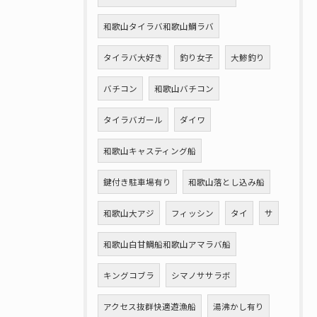
和歌山タイラバ和歌山鯛ラバ
タイラバ大好き
釣り女子
大鯵釣り
バチコン
和歌山バチコン
タイラバガール
ダイワ
和歌山キャスティング船
鍵付き駐車場有り
和歌山落とし込み船
和歌山大アジ
フィッシン
タイ
サ
和歌山白甘鯛船和歌山アマラバ船
キングコブラ
シマノササラボ
アクセス抜群快適遊漁船
湯沸かし有り