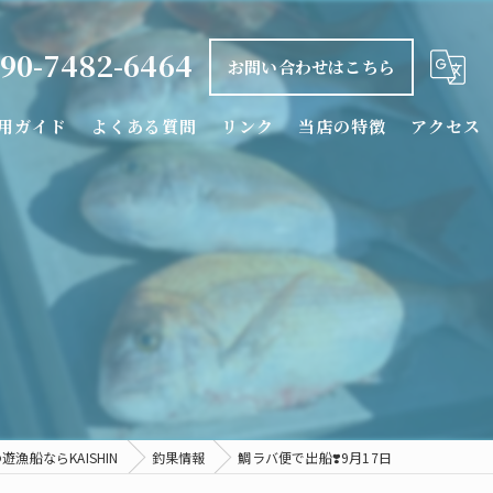
90-7482-6464
お問い合わせはこちら
用ガイド
よくある質問
リンク
当店の特徴
アクセス
釣り船
タイラバ
日
落とし込み
カワハギ
シロアマダイ
遊漁船ならKAISHIN
釣果情報
鯛ラバ便で出船❣️9月17日