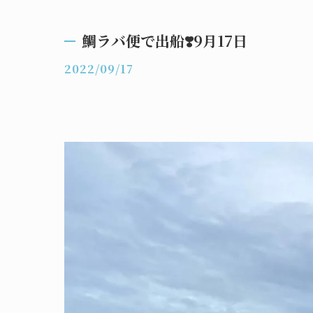
鯛ラバ便で出船❣️9月17日
2022/09/17