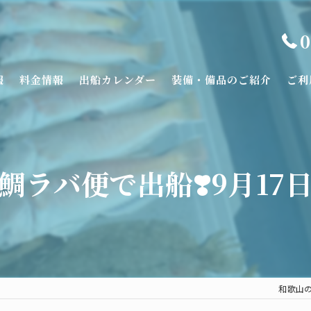
0
報
料金情報
出船カレンダー
装備・備品のご紹介
ご利
鯛ラバ便で出船❣️9月17
和歌山の