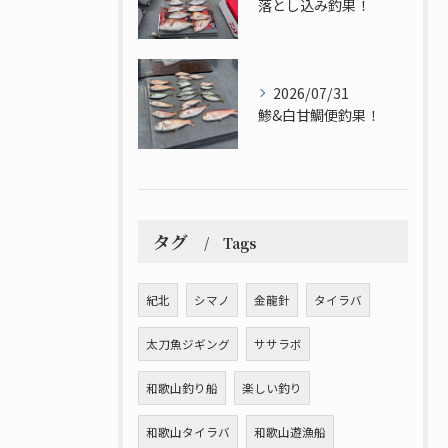
落とし込み釣果！
2026/07/31
鯵&白甘鯛便釣果！
タグ
Tags
紀北
シマノ
金龍針
タイラバ
太刀魚ジギング
ササラボ
和歌山釣り船
楽しい釣り
和歌山タイラバ
和歌山遊漁船