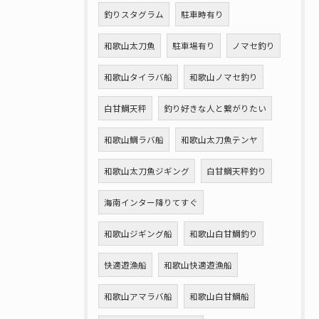
釣りスタグラム
駐車時有り
和歌山太刀魚
駐車場有り
ノマセ釣り
和歌山タイラバ船
和歌山ノマセ釣り
白甘鯛天秤
釣り好きな人と繋がりたい
和歌山鯛ラバ船
和歌山太刀魚テンヤ
和歌山太刀魚ジギング
白甘鯛天秤釣り
海南インター降りてすぐ
和歌山ジギング船
和歌山白甘鯛釣り
快適遊漁船
和歌山快適遊漁船
和歌山アマラバ船
和歌山白甘鯛船