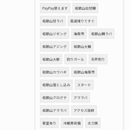
PayPay使えます
和歌山白甘鯛
和歌山甘ラバ
高速降りてすぐ
和歌山ジギング
海南市
和歌山鯛ラバ
和歌山アジング
和歌山大鯖
和歌山大鯵
釣りガール
天秤釣り
和歌山カワハギ
和歌山海南市
和歌山落とし込み
スタート
和歌山クログチ
アマラバ
和歌山アマラバ
アクセス抜群
客室有り
冷暖房完備
太刀魚