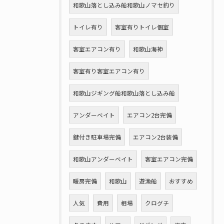
和歌山落とし込み船和歌山ノマセ釣り
トイレ有り
客室有りトイレ個室
客室エアコン有り
和歌山海神
客室有り客室エアコン有り
和歌山ジギング船和歌山落とし込み船
アンダーベイト
エアコン2台完備
鍵付き駐車場完備
エアコン2台装備
和歌山アンダーベイト
客室エアコン完備
暖房完備
和歌山
遊漁船
おすすめ
人気
費用
相場
クログチ