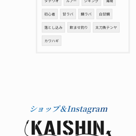
タチウオ
ルアー
ジギング
海南
初心者
甘ラバ
鯛ラバ
白甘鯛
落とし込み
飲ませ釣り
太刀魚テンヤ
カワハギ
ショップ＆Instagram