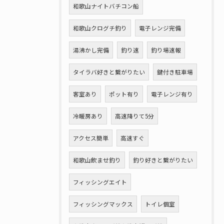
和歌山ナイトバチコン船
和歌山クログチ釣り
電子レンジ完備
湯沸かし完備
釣り速
釣り場速報
タイラバ好きと繋がりたい
鍵付き駐車場
客室あり
ポット有り
電子レンジ有り
冷暖房あり
高速降りて5分
アクセス簡単
高速すぐ
和歌山飲ませ釣り
釣り好きと繋がりたい
フィッシングエイト
フィッシングマックス
トイレ個室