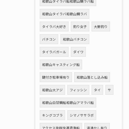
和歌山タイラバ船和歌山鯛ラバ船
和歌山タイラバ和歌山鯛ラバ
タイラバ大好き
釣り女子
大鯵釣り
バチコン
和歌山バチコン
タイラバガール
ダイワ
和歌山キャスティング船
鍵付き駐車場有り
和歌山落とし込み船
和歌山大アジ
フィッシン
タイ
サ
和歌山白甘鯛船和歌山アマラバ船
キングコブラ
シマノササラボ
アクセス抜群快適遊漁船
湯沸かし有り