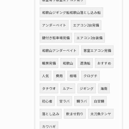
和歌山ジギング船和歌山落とし込み船
アンダーベイト
エアコン2台完備
鍵付き駐車場完備
エアコン2台装備
和歌山アンダーベイト
客室エアコン完備
暖房完備
和歌山
遊漁船
おすすめ
人気
費用
相場
クログチ
タチウオ
ルアー
ジギング
海南
初心者
甘ラバ
鯛ラバ
白甘鯛
落とし込み
飲ませ釣り
太刀魚テンヤ
カワハギ