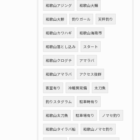
和歌山アジング
和歌山大鯖
和歌山大鯵
釣りガール
天秤釣り
和歌山カワハギ
和歌山海南市
和歌山落とし込み
スタート
和歌山クログチ
アマラバ
和歌山アマラバ
アクセス抜群
客室有り
冷暖房完備
太刀魚
釣りスタグラム
駐車時有り
和歌山太刀魚
駐車場有り
ノマセ釣り
和歌山タイラバ船
和歌山ノマセ釣り