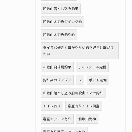
和歌山落とし込み釣果
和歌山太刀魚ジギング船
和歌山太刀魚釣り船
タイラバ好きと繋がりたい釣り好きと繋がり
たい
和歌山白甘鯛釣果
ティファール完備
釣り具のブンブン
シ
ポット完備
和歌山落とし込み船和歌山ノマセ釣り
トイレ有り
客室有りトイレ個室
客室エアコン有り
和歌山海神
客室有り客室エアコン有り