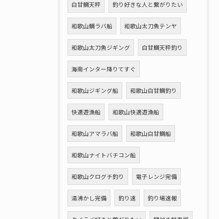
白甘鯛天秤
釣り好きな人と繋がりたい
和歌山鯛ラバ船
和歌山太刀魚テンヤ
和歌山太刀魚ジギング
白甘鯛天秤釣り
海南インター降りてすぐ
和歌山ジギング船
和歌山白甘鯛釣り
快適遊漁船
和歌山快適遊漁船
和歌山アマラバ船
和歌山白甘鯛船
和歌山ナイトバチコン船
和歌山クログチ釣り
電子レンジ完備
湯沸かし完備
釣り速
釣り場速報