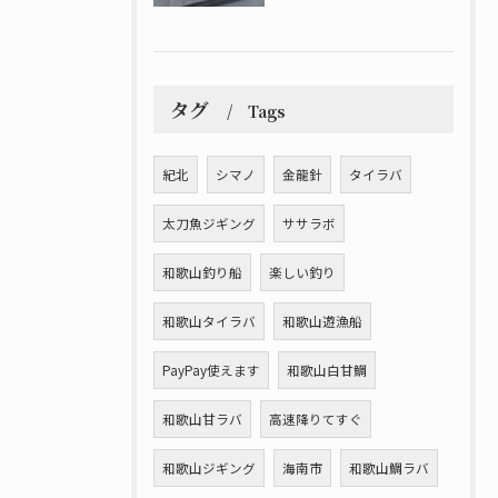
タグ
Tags
紀北
シマノ
金龍針
タイラバ
太刀魚ジギング
ササラボ
和歌山釣り船
楽しい釣り
和歌山タイラバ
和歌山遊漁船
PayPay使えます
和歌山白甘鯛
和歌山甘ラバ
高速降りてすぐ
和歌山ジギング
海南市
和歌山鯛ラバ