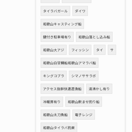
タイラバガール
ダイワ
和歌山キャスティング船
鍵付き駐車場有り
和歌山落とし込み船
和歌山大アジ
フィッシン
タイ
サ
和歌山白甘鯛船和歌山アマラバ船
キングコブラ
シマノササラボ
アクセス抜群快適遊漁船
湯沸かし有り
冷暖房有り
和歌山飲ませ釣り船
和歌山太刀魚船
電子レンジ
和歌山タイラバ釣果