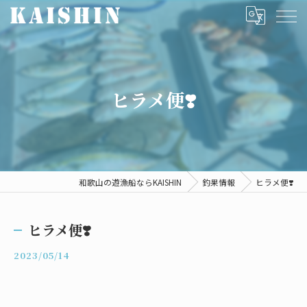
ヒラメ便❣️
和歌山の遊漁船ならKAISHIN
釣果情報
ヒラメ便❣️
ヒラメ便❣️
2023/05/14