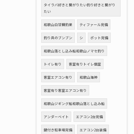
タイラバ好きと繋がりたい釣り好きと繋がり
たい
和歌山白甘鯛釣果
ティファール完備
釣り具のブンブン
シ
ポット完備
和歌山落とし込み船和歌山ノマセ釣り
トイレ有り
客室有りトイレ個室
客室エアコン有り
和歌山海神
客室有り客室エアコン有り
和歌山ジギング船和歌山落とし込み船
アンダーベイト
エアコン2台完備
鍵付き駐車場完備
エアコン2台装備