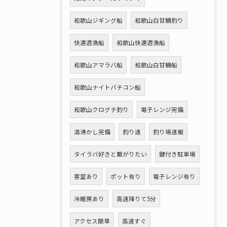
和歌山ジギング船
和歌山白甘鯛釣り
快適遊漁船
和歌山快適遊漁船
和歌山アマラバ船
和歌山白甘鯛船
和歌山ナイトバチコン船
和歌山クログチ釣り
電子レンジ完備
湯沸かし完備
釣り速
釣り場速報
タイラバ好きと繋がりたい
鍵付き駐車場
客室あり
ポット有り
電子レンジ有り
冷暖房あり
高速降りて5分
アクセス簡単
高速すぐ