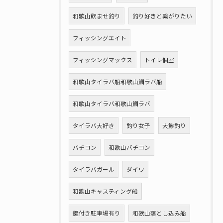
和歌山飲ませ釣り
釣り好きと繋がりたい
フィッシングエイト
フィッシングマックス
トイレ個室
和歌山タイラバ船和歌山鯛ラバ船
和歌山タイラバ和歌山鯛ラバ
タイラバ大好き
釣り女子
大鯵釣り
バチコン
和歌山バチコン
タイラバガール
ダイワ
和歌山キャスティング船
鍵付き駐車場有り
和歌山落とし込み船