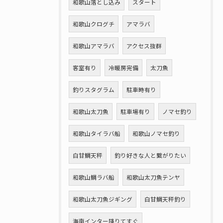
和歌山落とし込み
スタート
和歌山クログチ
アマラバ
和歌山アマラバ
アクセス抜群
客室有り
冷暖房完備
太刀魚
釣りスタグラム
駐車時有り
和歌山太刀魚
駐車場有り
ノマセ釣り
和歌山タイラバ船
和歌山ノマセ釣り
白甘鯛天秤
釣り好きな人と繋がりたい
和歌山鯛ラバ船
和歌山太刀魚テンヤ
和歌山太刀魚ジギング
白甘鯛天秤釣り
海南インター降りてすぐ