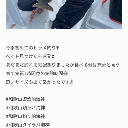
今季初めてのヒラメ釣り❣️
ベイト見つけたら連発❣️
まだまだ釣れる気配ありましたが食べる分は充分と言う
事で実質1時間位の実釣時間😅
良いサイズも出て良かったです✌️
#和歌山遊漁船海神
#和歌山鯛ラバ海神
#和歌山釣り船海神
#和歌山タイラバ海神