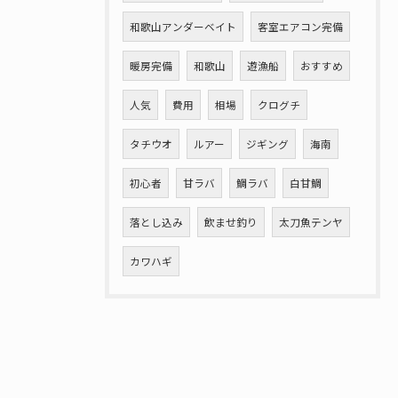
和歌山アンダーベイト
客室エアコン完備
暖房完備
和歌山
遊漁船
おすすめ
人気
費用
相場
クログチ
タチウオ
ルアー
ジギング
海南
初心者
甘ラバ
鯛ラバ
白甘鯛
落とし込み
飲ませ釣り
太刀魚テンヤ
カワハギ