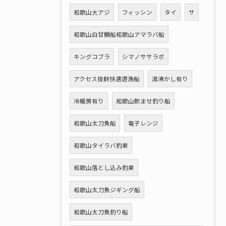
和歌山大アジ
フィッシン
タイ
サ
和歌山白甘鯛船和歌山アマラバ船
キングコブラ
シマノササラボ
アクセス抜群快適遊漁船
湯沸かし有り
冷暖房有り
和歌山飲ませ釣り船
和歌山太刀魚船
電子レンジ
和歌山タイラバ釣果
和歌山落とし込み釣果
和歌山太刀魚ジギング船
和歌山太刀魚釣り船