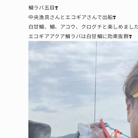
鯛ラバ五目❣️
中央漁具さんとエコギアさんで出船❣️
白甘鯛、鯛、アコウ、クログチと楽しめました
エコギアアクア鯛ラバは白甘鯛に効果抜群❣️