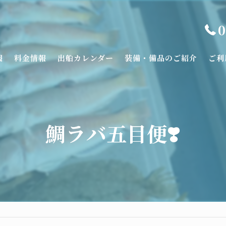
0
報
料金情報
出船カレンダー
装備・備品のご紹介
ご利
鯛ラバ五目便❣️