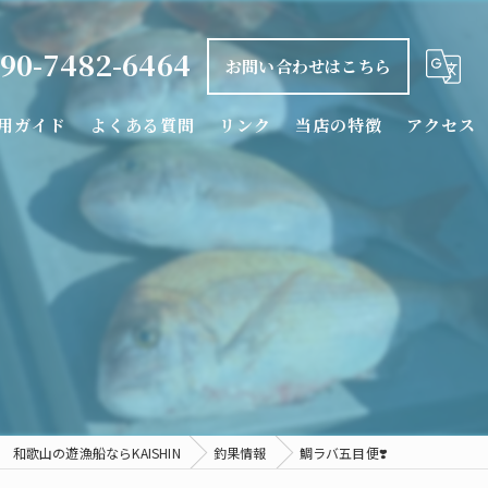
90-7482-6464
お問い合わせはこちら
用ガイド
よくある質問
リンク
当店の特徴
アクセス
釣り船
タイラバ
落とし込み
カワハギ
シロアマダイ
和歌山の遊漁船ならKAISHIN
釣果情報
鯛ラバ五目便❣️