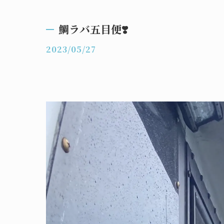
鯛ラバ五目便❣️
2023/05/27