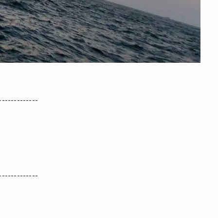
-------------
-------------