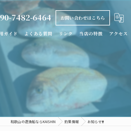
90-7482-6464
お問い合わせはこちら
用ガイド
よくある質問
リンク
当店の特徴
アクセス
釣り船
タイラバ
落とし込み
カワハギ
シロアマダイ
和歌山の遊漁船ならKAISHIN
釣果情報
お知らせ❣️