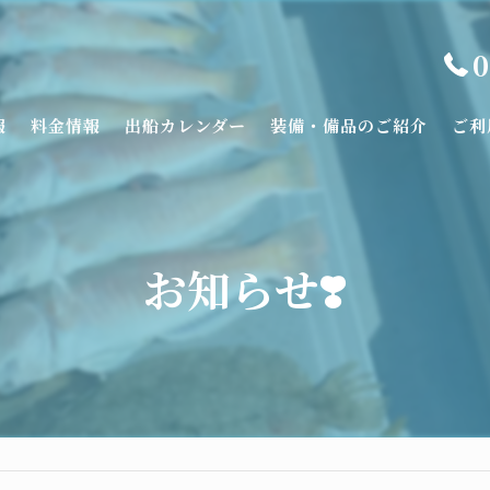
0
報
料金情報
出船カレンダー
装備・備品のご紹介
ご利
お知らせ❣️