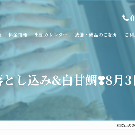
0
報
料金情報
出船カレンダー
装備・備品のご紹介
ご利
落とし込み&白甘鯛❣️8月3
和歌山の遊漁