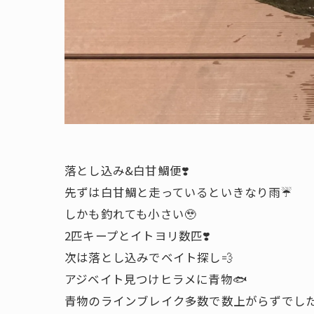
落とし込み&白甘鯛便❣️
先ずは白甘鯛と走っているといきなり雨☔️
しかも釣れても小さい🥹
2匹キープとイトヨリ数匹❣️
次は落とし込みでベイト探し💨
アジベイト見つけヒラメに青物🐟
青物のラインブレイク多数で数上がらずでした