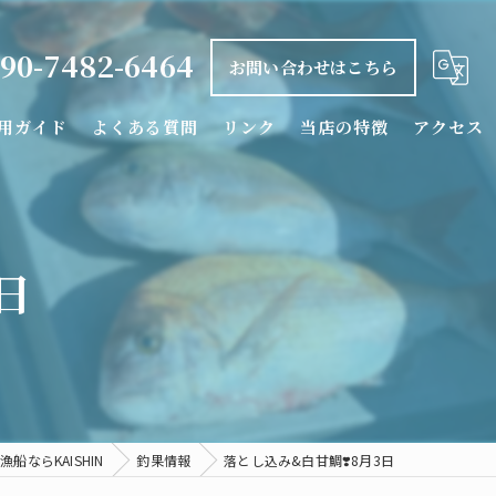
90-7482-6464
お問い合わせはこちら
用ガイド
よくある質問
リンク
当店の特徴
アクセス
釣り船
タイラバ
日
落とし込み
カワハギ
シロアマダイ
船ならKAISHIN
釣果情報
落とし込み&白甘鯛❣️8月3日