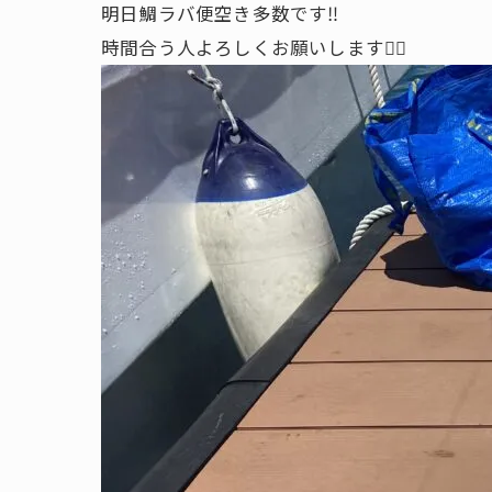
明日鯛ラバ便空き多数です‼️
時間合う人よろしくお願いします🙇‍♂️