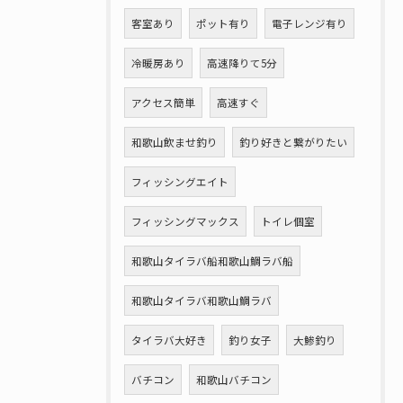
客室あり
ポット有り
電子レンジ有り
冷暖房あり
高速降りて5分
アクセス簡単
高速すぐ
和歌山飲ませ釣り
釣り好きと繋がりたい
フィッシングエイト
フィッシングマックス
トイレ個室
和歌山タイラバ船和歌山鯛ラバ船
和歌山タイラバ和歌山鯛ラバ
タイラバ大好き
釣り女子
大鯵釣り
バチコン
和歌山バチコン