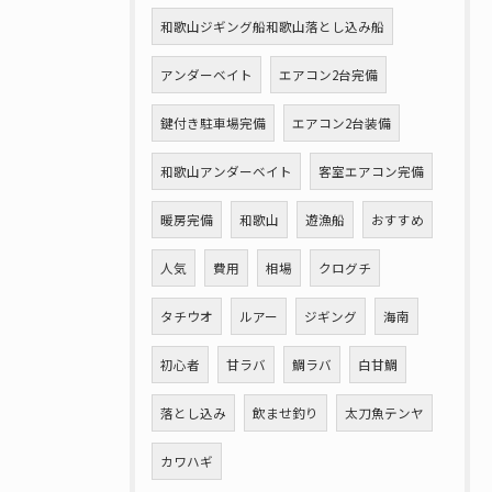
和歌山ジギング船和歌山落とし込み船
アンダーベイト
エアコン2台完備
鍵付き駐車場完備
エアコン2台装備
和歌山アンダーベイト
客室エアコン完備
暖房完備
和歌山
遊漁船
おすすめ
人気
費用
相場
クログチ
タチウオ
ルアー
ジギング
海南
初心者
甘ラバ
鯛ラバ
白甘鯛
落とし込み
飲ませ釣り
太刀魚テンヤ
カワハギ