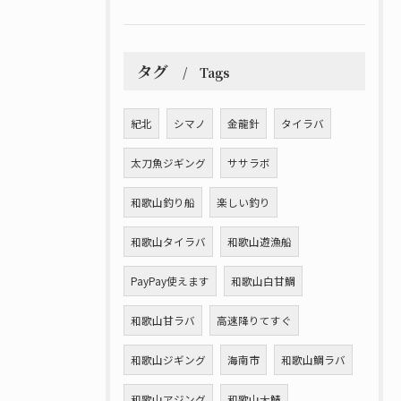
タグ
Tags
紀北
シマノ
金龍針
タイラバ
太刀魚ジギング
ササラボ
和歌山釣り船
楽しい釣り
和歌山タイラバ
和歌山遊漁船
PayPay使えます
和歌山白甘鯛
和歌山甘ラバ
高速降りてすぐ
和歌山ジギング
海南市
和歌山鯛ラバ
和歌山アジング
和歌山大鯖