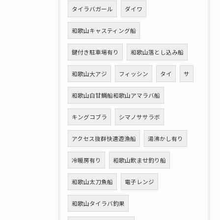
タイラバガール
ダイワ
和歌山キャスティング船
鍵付き駐車場有り
和歌山落とし込み船
和歌山大アジ
フィッシン
タイ
サ
和歌山白甘鯛船和歌山アマラバ船
キングコブラ
シマノササラボ
アクセス抜群快適遊漁船
湯沸かし有り
冷暖房有り
和歌山飲ませ釣り船
和歌山太刀魚船
電子レンジ
和歌山タイラバ釣果