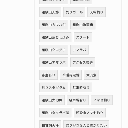
和歌山大鯵
釣りガール
天秤釣り
和歌山カワハギ
和歌山海南市
和歌山落とし込み
スタート
和歌山クログチ
アマラバ
和歌山アマラバ
アクセス抜群
客室有り
冷暖房完備
太刀魚
釣りスタグラム
駐車時有り
和歌山太刀魚
駐車場有り
ノマセ釣り
和歌山タイラバ船
和歌山ノマセ釣り
白甘鯛天秤
釣り好きな人と繋がりたい