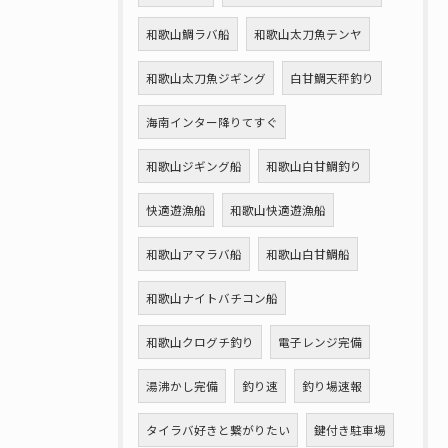
和歌山鯛ラバ船
和歌山太刀魚テンヤ
和歌山太刀魚ジギング
白甘鯛天秤釣り
海南インター降りてすぐ
和歌山ジギング船
和歌山白甘鯛釣り
快適遊漁船
和歌山快適遊漁船
和歌山アマラバ船
和歌山白甘鯛船
和歌山ナイトバチコン船
和歌山クログチ釣り
電子レンジ完備
湯沸かし完備
釣り速
釣り場速報
タイラバ好きと繋がりたい
鍵付き駐車場