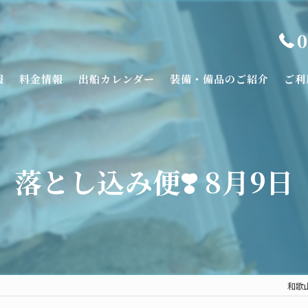
0
報
料金情報
出船カレンダー
装備・備品のご紹介
ご利
落とし込み便❣️ 8月9日
和歌山