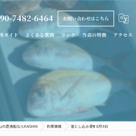
90-7482-6464
お問い合わせはこちら
用ガイド
よくある質問
リンク
当店の特徴
アクセス
釣り船
タイラバ
落とし込み
カワハギ
シロアマダイ
の遊漁船ならKAISHIN
釣果情報
落とし込み便❣️ 8月9日