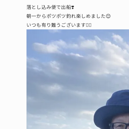
落とし込み便で出船❣️
朝一からポツポツ釣れ楽しめました😊
いつも有り難うございます🙇‍♂️