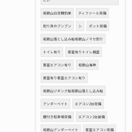
たい
和歌山白甘鯛釣果
ティファール完備
釣り具のブンブン
シ
ポット完備
和歌山落とし込み船和歌山ノマセ釣り
トイレ有り
客室有りトイレ個室
客室エアコン有り
和歌山海神
客室有り客室エアコン有り
和歌山ジギング船和歌山落とし込み船
アンダーベイト
エアコン2台完備
鍵付き駐車場完備
エアコン2台装備
和歌山アンダーベイト
客室エアコン完備