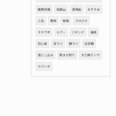
暖房完備
和歌山
遊漁船
おすすめ
人気
費用
相場
クログチ
タチウオ
ルアー
ジギング
海南
初心者
甘ラバ
鯛ラバ
白甘鯛
落とし込み
飲ませ釣り
太刀魚テンヤ
カワハギ