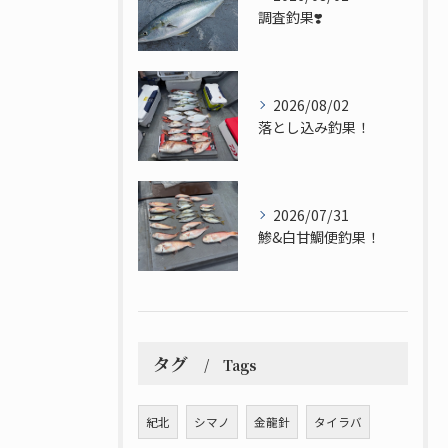
調査釣果❣️
2026/08/02
落とし込み釣果！
2026/07/31
鯵&白甘鯛便釣果！
タグ
Tags
紀北
シマノ
金龍針
タイラバ