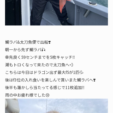
鯛ラバ&太刀魚便で出船❣️
朝一から先ず鯛ラバ🎣
幸先良く59センチまでを5枚キャッチ‼️
潮もトロくなって来たので太刀魚へ💨
こちらは今日はドラゴン出ず最大f5が1匹💦
後はf3位の入れ食いを楽しんで貰いまた鯛ラバへ❣️
後半も誰かしら当たってる感じで11枚追加‼️
雨の中お疲れ様でした😢