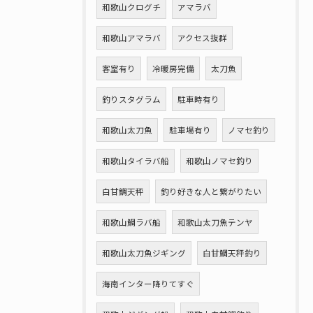
和歌山クログチ
アマラバ
和歌山アマラバ
アクセス抜群
客室有り
冷暖房完備
太刀魚
釣りスタグラム
駐車時有り
和歌山太刀魚
駐車場有り
ノマセ釣り
和歌山タイラバ船
和歌山ノマセ釣り
白甘鯛天秤
釣り好きな人と繋がりたい
和歌山鯛ラバ船
和歌山太刀魚テンヤ
和歌山太刀魚ジギング
白甘鯛天秤釣り
海南インター降りてすぐ