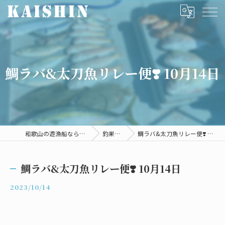
鯛ラバ&太刀魚リレー便❣️ 10月14日
和歌山の遊漁船ならKAISHIN
釣果情報
鯛ラバ&太刀魚リレー便❣️ 10月14日
鯛ラバ&太刀魚リレー便❣️ 10月14日
2023/10/14