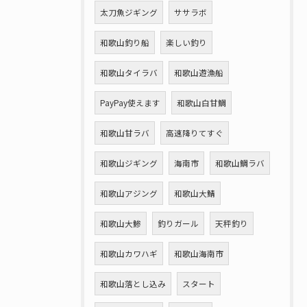
太刀魚ジギング
ササラボ
和歌山釣り船
楽しい釣り
和歌山タイラバ
和歌山遊漁船
PayPay使えます
和歌山白甘鯛
和歌山甘ラバ
高速降りてすぐ
和歌山ジギング
海南市
和歌山鯛ラバ
和歌山アジング
和歌山大鯖
和歌山大鯵
釣りガール
天秤釣り
和歌山カワハギ
和歌山海南市
和歌山落とし込み
スタート