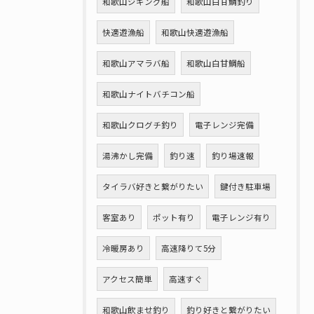
和歌山ジギング船
和歌山白甘鯛釣り
快適遊漁船
和歌山快適遊漁船
和歌山アマラバ船
和歌山白甘鯛船
和歌山ナイトバチコン船
和歌山クログチ釣り
電子レンジ完備
湯沸かし完備
釣り速
釣り場速報
タイラバ好きと繋がりたい
鍵付き駐車場
客室あり
ポット有り
電子レンジ有り
冷暖房あり
高速降りて5分
アクセス簡単
高速すぐ
和歌山飲ませ釣り
釣り好きと繋がりたい