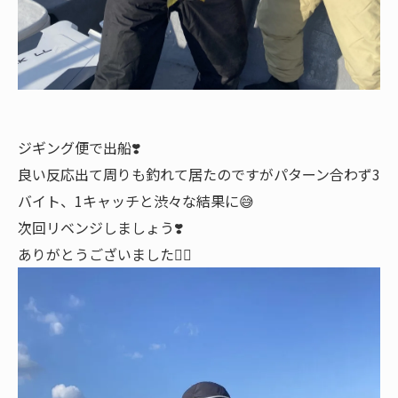
ジギング便で出船❣️
良い反応出て周りも釣れて居たのですがパターン合わず3
バイト、1キャッチと渋々な結果に😅
次回リベンジしましょう❣️
ありがとうございました🙇‍♂️