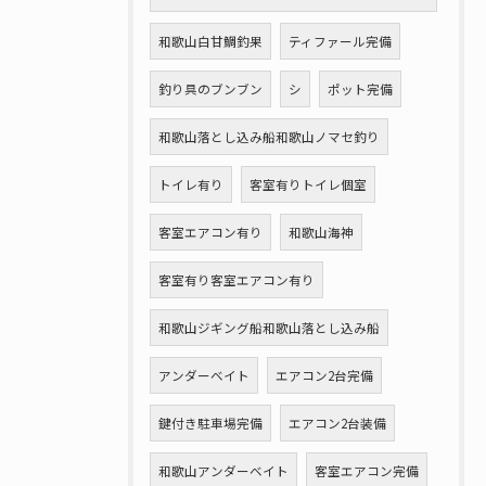
和歌山白甘鯛釣果
ティファール完備
釣り具のブンブン
シ
ポット完備
和歌山落とし込み船和歌山ノマセ釣り
トイレ有り
客室有りトイレ個室
客室エアコン有り
和歌山海神
客室有り客室エアコン有り
和歌山ジギング船和歌山落とし込み船
アンダーベイト
エアコン2台完備
鍵付き駐車場完備
エアコン2台装備
和歌山アンダーベイト
客室エアコン完備