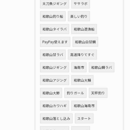
太刀魚ジギング
ササラボ
和歌山釣り船
楽しい釣り
和歌山タイラバ
和歌山遊漁船
PayPay使えます
和歌山白甘鯛
和歌山甘ラバ
高速降りてすぐ
和歌山ジギング
海南市
和歌山鯛ラバ
和歌山アジング
和歌山大鯖
和歌山大鯵
釣りガール
天秤釣り
和歌山カワハギ
和歌山海南市
和歌山落とし込み
スタート