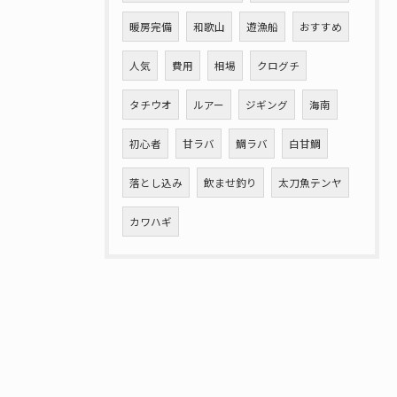
暖房完備
和歌山
遊漁船
おすすめ
人気
費用
相場
クログチ
タチウオ
ルアー
ジギング
海南
初心者
甘ラバ
鯛ラバ
白甘鯛
落とし込み
飲ませ釣り
太刀魚テンヤ
カワハギ