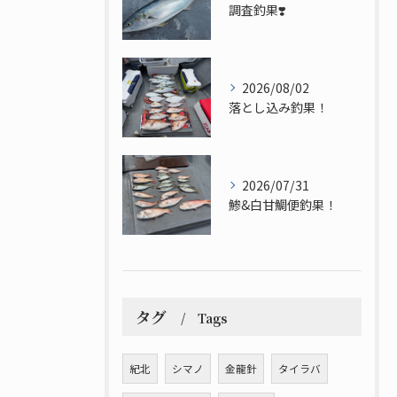
調査釣果❣️
2026/08/02
落とし込み釣果！
2026/07/31
鯵&白甘鯛便釣果！
タグ
Tags
紀北
シマノ
金龍針
タイラバ