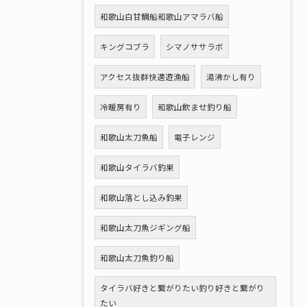
和歌山白甘鯛船和歌山アマラバ船
キングコブラ
シマノササラボ
アクセス抜群快適遊漁船
湯沸かし有り
冷暖房有り
和歌山飲ませ釣り船
和歌山太刀魚船
電子レンジ
和歌山タイラバ釣果
和歌山落とし込み釣果
和歌山太刀魚ジギング船
和歌山太刀魚釣り船
タイラバ好きと繋がりたい釣り好きと繋がり
たい