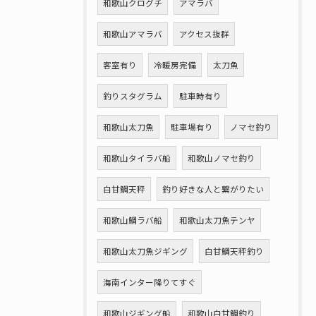
和歌山クログチ
アマラバ
和歌山アマラバ
アクセス抜群
客室有り
冷暖房完備
太刀魚
釣りスタグラム
駐車時有り
和歌山太刀魚
駐車場有り
ノマセ釣り
和歌山タイラバ船
和歌山ノマセ釣り
白甘鯛天秤
釣り好きな人と繋がりたい
和歌山鯛ラバ船
和歌山太刀魚テンヤ
和歌山太刀魚ジギング
白甘鯛天秤釣り
海南インター降りてすぐ
和歌山ジギング船
和歌山白甘鯛釣り