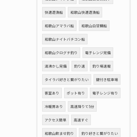
快適遊漁船
和歌山快適遊漁船
和歌山アマラバ船
和歌山白甘鯛船
和歌山ナイトバチコン船
和歌山クログチ釣り
電子レンジ完備
湯沸かし完備
釣り速
釣り場速報
タイラバ好きと繋がりたい
鍵付き駐車場
客室あり
ポット有り
電子レンジ有り
冷暖房あり
高速降りて5分
アクセス簡単
高速すぐ
和歌山飲ませ釣り
釣り好きと繋がりたい