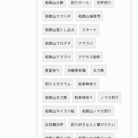
和歌山大鯵
釣りガール
天秤釣り
和歌山カワハギ
和歌山海南市
和歌山落とし込み
スタート
和歌山クログチ
アマラバ
和歌山アマラバ
アクセス抜群
客室有り
冷暖房完備
太刀魚
釣りスタグラム
駐車時有り
和歌山太刀魚
駐車場有り
ノマセ釣り
和歌山タイラバ船
和歌山ノマセ釣り
白甘鯛天秤
釣り好きな人と繋がりたい