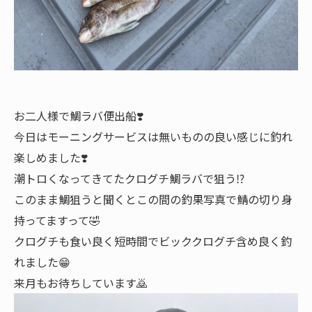
お二人様で鯛ラバ便出船❣️
今日はモーニングサービスは無いものの良い感じに釣れ
楽しめました❣️
潮トロくなってきてたクログチ鯛ラバで狙う⁉️
このまま鯛狙うと聞くとこの間の釣果写真で鯖の切り身
持ってますって🤣
クログチも食い良く短時間でビッククログチ含め良く釣
れました😁
来月もお待ちしています🙇