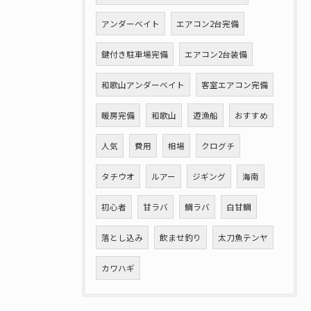
アンダーベイト
エアコン2台完備
鍵付き駐車場完備
エアコン2台装備
和歌山アンダーベイト
客室エアコン完備
暖房完備
和歌山
遊漁船
おすすめ
人気
費用
相場
クログチ
タチウオ
ルアー
ジギング
海南
初心者
甘ラバ
鯛ラバ
白甘鯛
落とし込み
飲ませ釣り
太刀魚テンヤ
カワハギ