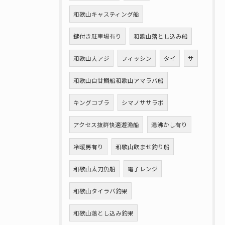
和歌山キャスティング船
鍵付き駐車場有り
和歌山落とし込み船
和歌山大アジ
フィッシン
タイ
サ
和歌山白甘鯛船和歌山アマラバ船
キングコブラ
シマノササラボ
アクセス抜群快適遊漁船
湯沸かし有り
冷暖房有り
和歌山飲ませ釣り船
和歌山太刀魚船
電子レンジ
和歌山タイラバ釣果
和歌山落とし込み釣果