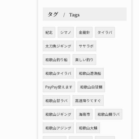
タグ
Tags
紀北
シマノ
金龍針
タイラバ
太刀魚ジギング
ササラボ
和歌山釣り船
楽しい釣り
和歌山タイラバ
和歌山遊漁船
PayPay使えます
和歌山白甘鯛
和歌山甘ラバ
高速降りてすぐ
和歌山ジギング
海南市
和歌山鯛ラバ
和歌山アジング
和歌山大鯖