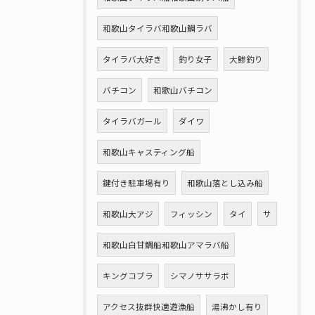
和歌山タイラバ和歌山鯛ラバ
タイラバ大好き
釣り女子
大鯵釣り
バチコン
和歌山バチコン
タイラバガール
ダイワ
和歌山キャスティング船
鍵付き駐車場有り
和歌山落とし込み船
和歌山大アジ
フィッシン
タイ
サ
和歌山白甘鯛船和歌山アマラバ船
キングコブラ
シマノササラボ
アクセス抜群快適遊漁船
湯沸かし有り