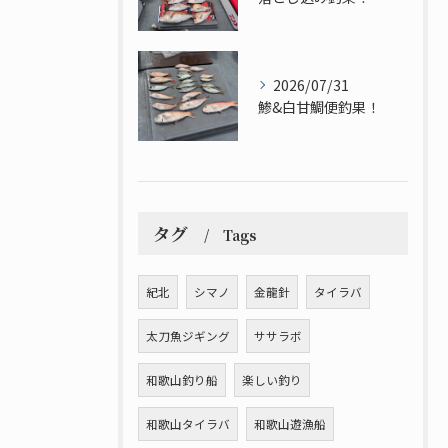
2026/07/31
鯵&白甘鯛便釣果！
タグ
Tags
紀北
シマノ
金龍針
タイラバ
太刀魚ジギング
ササラボ
和歌山釣り船
楽しい釣り
和歌山タイラバ
和歌山遊漁船