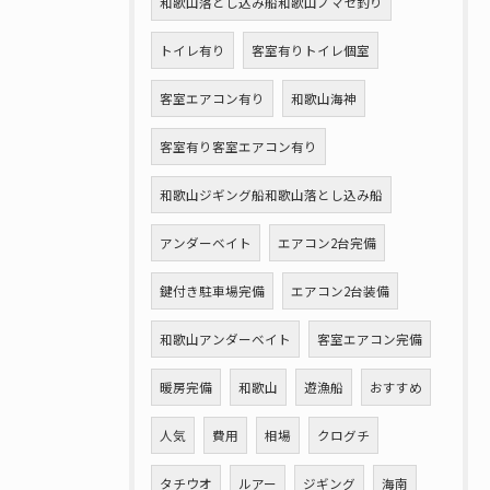
和歌山落とし込み船和歌山ノマセ釣り
トイレ有り
客室有りトイレ個室
客室エアコン有り
和歌山海神
客室有り客室エアコン有り
和歌山ジギング船和歌山落とし込み船
アンダーベイト
エアコン2台完備
鍵付き駐車場完備
エアコン2台装備
和歌山アンダーベイト
客室エアコン完備
暖房完備
和歌山
遊漁船
おすすめ
人気
費用
相場
クログチ
タチウオ
ルアー
ジギング
海南