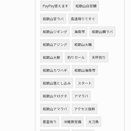
PayPay使えます
和歌山白甘鯛
和歌山甘ラバ
高速降りてすぐ
和歌山ジギング
海南市
和歌山鯛ラバ
和歌山アジング
和歌山大鯖
和歌山大鯵
釣りガール
天秤釣り
和歌山カワハギ
和歌山海南市
和歌山落とし込み
スタート
和歌山クログチ
アマラバ
和歌山アマラバ
アクセス抜群
客室有り
冷暖房完備
太刀魚