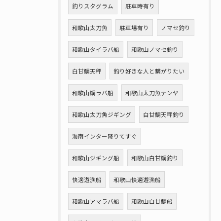
釣りスタグラム
駐車時有り
和歌山太刀魚
駐車場有り
ノマセ釣り
和歌山タイラバ船
和歌山ノマセ釣り
白甘鯛天秤
釣り好きな人と繋がりたい
和歌山鯛ラバ船
和歌山太刀魚テンヤ
和歌山太刀魚ジギング
白甘鯛天秤釣り
海南インター降りてすぐ
和歌山ジギング船
和歌山白甘鯛釣り
快適遊漁船
和歌山快適遊漁船
和歌山アマラバ船
和歌山白甘鯛船