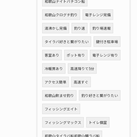
和歌山ナイトバチコン船
和歌山クログチ釣り
電子レンジ完備
湯沸かし完備
釣り速
釣り場速報
タイラバ好きと繋がりたい
鍵付き駐車場
客室あり
ポット有り
電子レンジ有り
冷暖房あり
高速降りて5分
アクセス簡単
高速すぐ
和歌山飲ませ釣り
釣り好きと繋がりたい
フィッシングエイト
フィッシングマックス
トイレ個室
和歌山タイラバ船和歌山鯛ラバ船