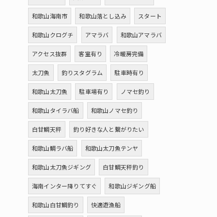
和歌山海南市
和歌山落とし込み
スタート
和歌山クログチ
アマラバ
和歌山アマラバ
アクセス抜群
客室有り
冷暖房完備
太刀魚
釣りスタグラム
駐車時有り
和歌山太刀魚
駐車場有り
ノマセ釣り
和歌山タイラバ船
和歌山ノマセ釣り
白甘鯛天秤
釣り好きな人と繋がりたい
和歌山鯛ラバ船
和歌山太刀魚テンヤ
和歌山太刀魚ジギング
白甘鯛天秤釣り
海南インター降りてすぐ
和歌山ジギング船
和歌山白甘鯛釣り
快適遊漁船