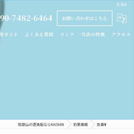
急募❣️
90-7482-6464
お問い合わせはこちら
用ガイド
よくある質問
リンク
当店の特徴
アクセス
釣り船
タイラバ
落とし込み
カワハギ
シロアマダイ
和歌山の遊漁船ならKAISHIN
釣果情報
急募❣️