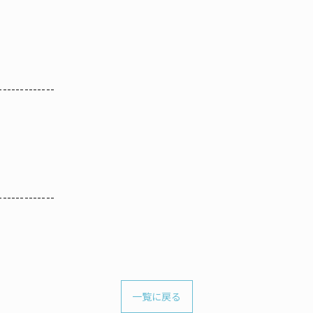
-------------
-------------
一覧に戻る