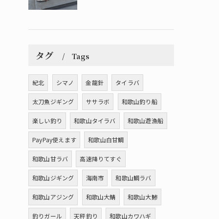
タグ
Tags
紀北
シマノ
金龍針
タイラバ
太刀魚ジギング
ササラボ
和歌山釣り船
楽しい釣り
和歌山タイラバ
和歌山遊漁船
PayPay使えます
和歌山白甘鯛
和歌山甘ラバ
高速降りてすぐ
和歌山ジギング
海南市
和歌山鯛ラバ
和歌山アジング
和歌山大鯖
和歌山大鯵
釣りガール
天秤釣り
和歌山カワハギ