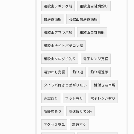
和歌山ジギング船
和歌山白甘鯛釣り
快適遊漁船
和歌山快適遊漁船
和歌山アマラバ船
和歌山白甘鯛船
和歌山ナイトバチコン船
和歌山クログチ釣り
電子レンジ完備
湯沸かし完備
釣り速
釣り場速報
タイラバ好きと繋がりたい
鍵付き駐車場
客室あり
ポット有り
電子レンジ有り
冷暖房あり
高速降りて5分
アクセス簡単
高速すぐ