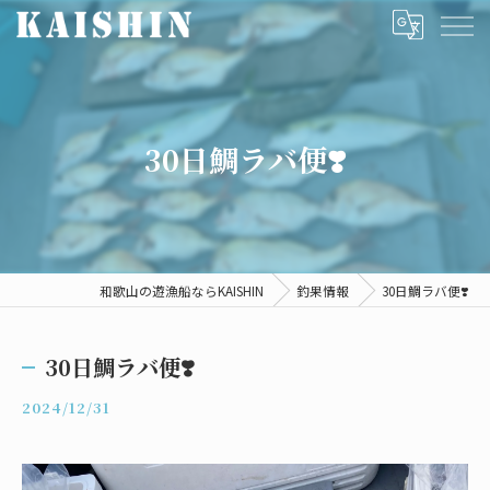
30日鯛ラバ便❣️
和歌山の遊漁船ならKAISHIN
釣果情報
30日鯛ラバ便❣️
30日鯛ラバ便❣️
2024/12/31