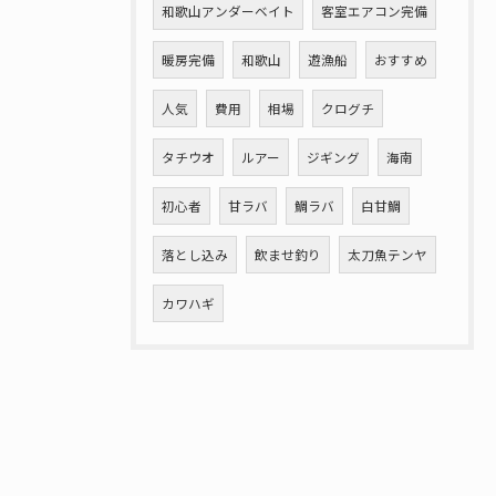
和歌山アンダーベイト
客室エアコン完備
暖房完備
和歌山
遊漁船
おすすめ
人気
費用
相場
クログチ
タチウオ
ルアー
ジギング
海南
初心者
甘ラバ
鯛ラバ
白甘鯛
落とし込み
飲ませ釣り
太刀魚テンヤ
カワハギ