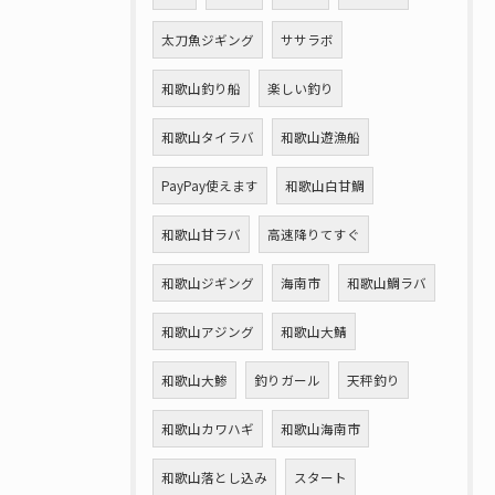
太刀魚ジギング
ササラボ
和歌山釣り船
楽しい釣り
和歌山タイラバ
和歌山遊漁船
PayPay使えます
和歌山白甘鯛
和歌山甘ラバ
高速降りてすぐ
和歌山ジギング
海南市
和歌山鯛ラバ
和歌山アジング
和歌山大鯖
和歌山大鯵
釣りガール
天秤釣り
和歌山カワハギ
和歌山海南市
和歌山落とし込み
スタート