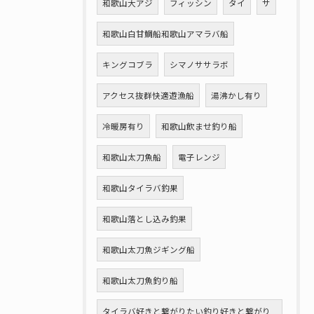
和歌山大アジ
フィッシン
タイ
サ
和歌山白甘鯛船和歌山アマラバ船
キングコブラ
シマノササラボ
アクセス抜群快適遊漁船
湯沸かし有り
冷暖房有り
和歌山飲ませ釣り船
和歌山太刀魚船
電子レンジ
和歌山タイラバ釣果
和歌山落とし込み釣果
和歌山太刀魚ジギング船
和歌山太刀魚釣り船
タイラバ好きと繋がりたい釣り好きと繋がり