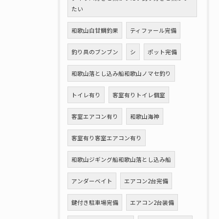
たい
和歌山白甘鯛釣果
ティファール完備
釣り具のブンブン
シ
ポット完備
和歌山落とし込み船和歌山ノマセ釣り
トイレ有り
客室有りトイレ個室
客室エアコン有り
和歌山海神
客室有り客室エアコン有り
和歌山ジギング船和歌山落とし込み船
アンダーベイト
エアコン2台完備
鍵付き駐車場完備
エアコン2台装備