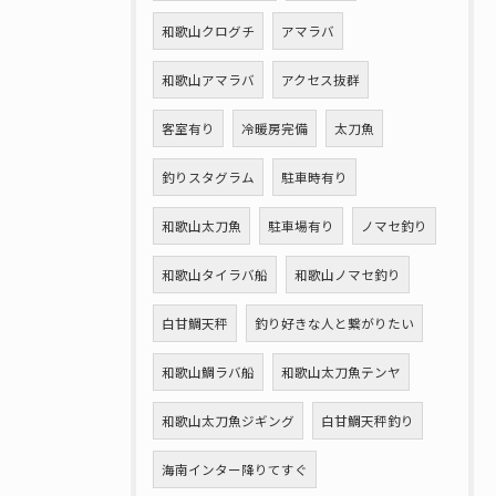
和歌山クログチ
アマラバ
和歌山アマラバ
アクセス抜群
客室有り
冷暖房完備
太刀魚
釣りスタグラム
駐車時有り
和歌山太刀魚
駐車場有り
ノマセ釣り
和歌山タイラバ船
和歌山ノマセ釣り
白甘鯛天秤
釣り好きな人と繋がりたい
和歌山鯛ラバ船
和歌山太刀魚テンヤ
和歌山太刀魚ジギング
白甘鯛天秤釣り
海南インター降りてすぐ