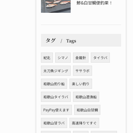
鯵&白甘鯛便釣果！
タグ
Tags
紀北
シマノ
金龍針
タイラバ
太刀魚ジギング
ササラボ
和歌山釣り船
楽しい釣り
和歌山タイラバ
和歌山遊漁船
PayPay使えます
和歌山白甘鯛
和歌山甘ラバ
高速降りてすぐ