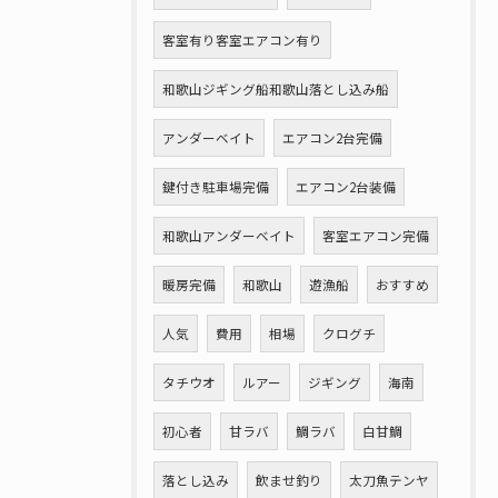
客室有り客室エアコン有り
和歌山ジギング船和歌山落とし込み船
アンダーベイト
エアコン2台完備
鍵付き駐車場完備
エアコン2台装備
和歌山アンダーベイト
客室エアコン完備
暖房完備
和歌山
遊漁船
おすすめ
人気
費用
相場
クログチ
タチウオ
ルアー
ジギング
海南
初心者
甘ラバ
鯛ラバ
白甘鯛
落とし込み
飲ませ釣り
太刀魚テンヤ