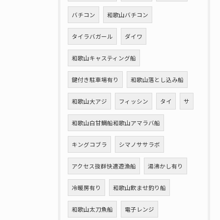
バチコン
和歌山バチコン
タイラバガール
ダイワ
和歌山キャスティング船
鍵付き駐車場有り
和歌山落とし込み船
和歌山大アジ
フィッシン
タイ
サ
和歌山白甘鯛船和歌山アマラバ船
キングコブラ
シマノササラボ
アクセス抜群快適遊漁船
湯沸かし有り
冷暖房有り
和歌山飲ませ釣り船
和歌山太刀魚船
電子レンジ