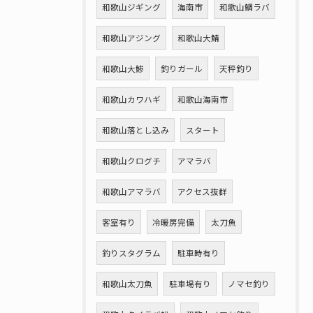
和歌山ジギング
海南市
和歌山鯛ラバ
和歌山アジング
和歌山大鯖
和歌山大鯵
釣りガール
天秤釣り
和歌山カワハギ
和歌山海南市
和歌山落とし込み
スタート
和歌山クログチ
アマラバ
和歌山アマラバ
アクセス抜群
客室有り
冷暖房完備
太刀魚
釣りスタグラム
駐車時有り
和歌山太刀魚
駐車場有り
ノマセ釣り