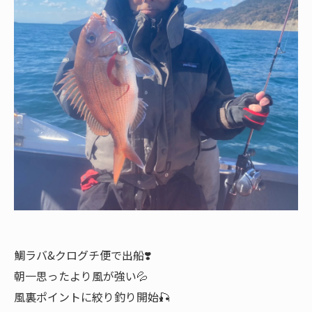
鯛ラバ&クログチ便で出船❣️
朝一思ったより風が強い💦
風裏ポイントに絞り釣り開始🎣