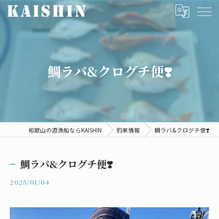
鯛ラバ&クログチ便❣️
和歌山の遊漁船ならKAISHIN
釣果情報
鯛ラバ&クログチ便❣️
鯛ラバ&クログチ便❣️
2025/01/04