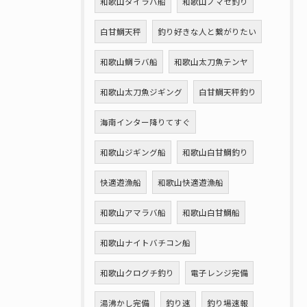
和歌山タイラバ船
和歌山ノマセ釣り
白甘鯛天秤
釣り好きな人と繋がりたい
和歌山鯛ラバ船
和歌山太刀魚テンヤ
和歌山太刀魚ジギング
白甘鯛天秤釣り
海南インター降りてすぐ
和歌山ジギング船
和歌山白甘鯛釣り
快適遊漁船
和歌山快適遊漁船
和歌山アマラバ船
和歌山白甘鯛船
和歌山ナイトバチコン船
和歌山クログチ釣り
電子レンジ完備
湯沸かし完備
釣り速
釣り場速報