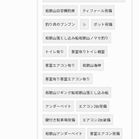
和歌山白甘鯛釣果
ティファール完備
釣り具のブンブン
シ
ポット完備
和歌山落とし込み船和歌山ノマセ釣り
トイレ有り
客室有りトイレ個室
客室エアコン有り
和歌山海神
客室有り客室エアコン有り
和歌山ジギング船和歌山落とし込み船
アンダーベイト
エアコン2台完備
鍵付き駐車場完備
エアコン2台装備
和歌山アンダーベイト
客室エアコン完備