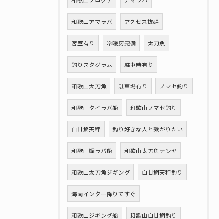
和歌山クログチ
アマラバ
和歌山アマラバ
アクセス抜群
客室有り
冷暖房完備
太刀魚
釣りスタグラム
駐車時有り
和歌山太刀魚
駐車場有り
ノマセ釣り
和歌山タイラバ船
和歌山ノマセ釣り
白甘鯛天秤
釣り好きな人と繋がりたい
和歌山鯛ラバ船
和歌山太刀魚テンヤ
和歌山太刀魚ジギング
白甘鯛天秤釣り
海南インター降りてすぐ
和歌山ジギング船
和歌山白甘鯛釣り