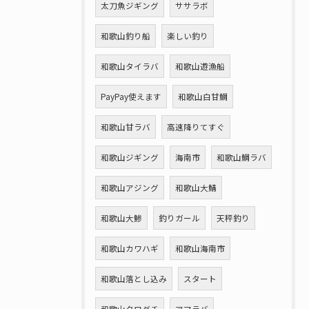
太刀魚ジギング
ササラボ
和歌山釣り船
楽しい釣り
和歌山タイラバ
和歌山遊漁船
PayPay使えます
和歌山白甘鯛
和歌山甘ラバ
高速降りてすぐ
和歌山ジギング
海南市
和歌山鯛ラバ
和歌山アジング
和歌山大鯖
和歌山大鯵
釣りガール
天秤釣り
和歌山カワハギ
和歌山海南市
和歌山落とし込み
スタート