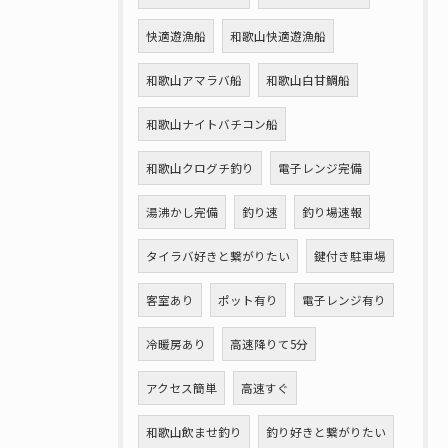
快適遊漁船
和歌山快適遊漁船
和歌山アマラバ船
和歌山白甘鯛船
和歌山ナイトバチコン船
和歌山クログチ釣り
電子レンジ完備
湯沸かし完備
釣り速
釣り場速報
タイラバ好きと繋がりたい
鍵付き駐車場
客室あり
ポット有り
電子レンジ有り
冷暖房あり
高速降りて5分
アクセス簡単
高速すぐ
和歌山飲ませ釣り
釣り好きと繋がりたい