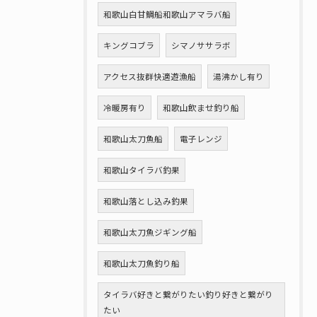
和歌山白甘鯛船和歌山アマラバ船
キングコブラ
シマノササラボ
アクセス抜群快適遊漁船
湯沸かし有り
冷暖房有り
和歌山飲ませ釣り船
和歌山太刀魚船
電子レンジ
和歌山タイラバ釣果
和歌山落とし込み釣果
和歌山太刀魚ジギング船
和歌山太刀魚釣り船
タイラバ好きと繋がりたい釣り好きと繋がり
たい