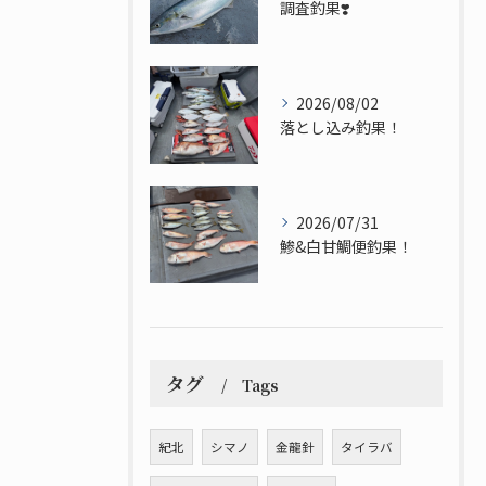
調査釣果❣️
2026/08/02
落とし込み釣果！
2026/07/31
鯵&白甘鯛便釣果！
タグ
Tags
紀北
シマノ
金龍針
タイラバ