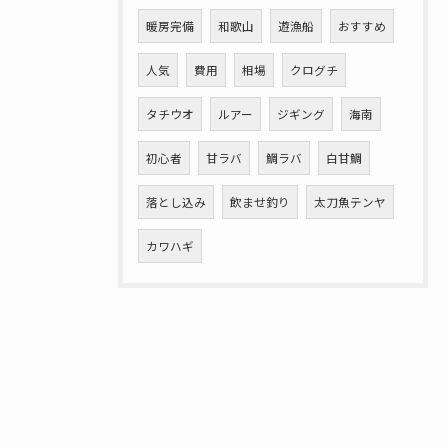
暖房完備
和歌山
遊漁船
おすすめ
人気
費用
相場
クログチ
タチウオ
ルアー
ジギング
海南
初心者
甘ラバ
鯛ラバ
白甘鯛
落とし込み
飲ませ釣り
太刀魚テンヤ
カワハギ