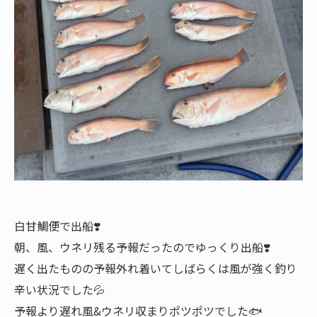
白甘鯛便で出船❣️
朝、風、ウネリ残る予報だったのでゆっくり出船❣️
遅く出たものの予報外れ着いてしばらくは風が強く釣り
辛い状況でした💦
予報より遅れ風&ウネリ収まりポツポツでした🐟