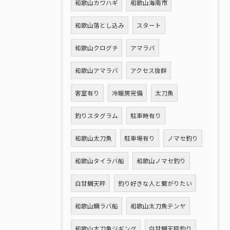
和歌山カワハギ
和歌山海南市
和歌山落とし込み
スタート
和歌山クログチ
アマラバ
和歌山アマラバ
アクセス抜群
客室有り
冷暖房完備
太刀魚
釣りスタグラム
駐車時有り
和歌山太刀魚
駐車場有り
ノマセ釣り
和歌山タイラバ船
和歌山ノマセ釣り
白甘鯛天秤
釣り好きな人と繋がりたい
和歌山鯛ラバ船
和歌山太刀魚テンヤ
和歌山太刀魚ジギング
白甘鯛天秤釣り