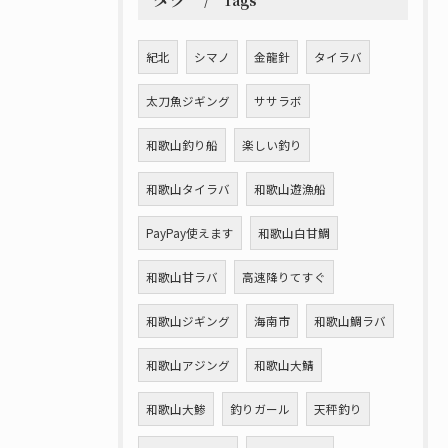
Tags
紀北
シマノ
金龍針
タイラバ
太刀魚ジギング
ササラボ
和歌山釣り船
楽しい釣り
和歌山タイラバ
和歌山遊漁船
PayPay使えます
和歌山白甘鯛
和歌山甘ラバ
高速降りてすぐ
和歌山ジギング
海南市
和歌山鯛ラバ
和歌山アジング
和歌山大鯖
和歌山大鯵
釣りガール
天秤釣り