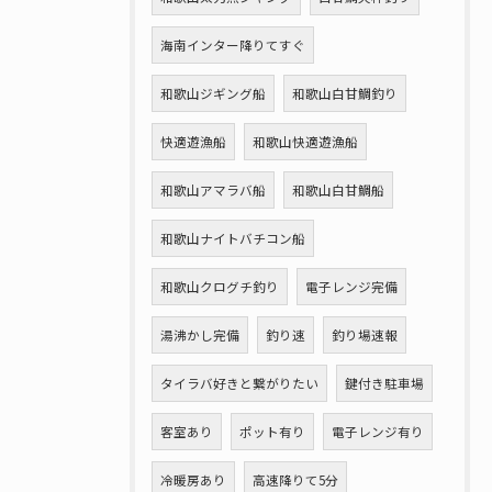
海南インター降りてすぐ
和歌山ジギング船
和歌山白甘鯛釣り
快適遊漁船
和歌山快適遊漁船
和歌山アマラバ船
和歌山白甘鯛船
和歌山ナイトバチコン船
和歌山クログチ釣り
電子レンジ完備
湯沸かし完備
釣り速
釣り場速報
タイラバ好きと繋がりたい
鍵付き駐車場
客室あり
ポット有り
電子レンジ有り
冷暖房あり
高速降りて5分