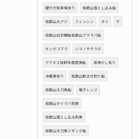
鍵付き駐車場有り
和歌山落とし込み船
和歌山大アジ
フィッシン
タイ
サ
和歌山白甘鯛船和歌山アマラバ船
キングコブラ
シマノササラボ
アクセス抜群快適遊漁船
湯沸かし有り
冷暖房有り
和歌山飲ませ釣り船
和歌山太刀魚船
電子レンジ
和歌山タイラバ釣果
和歌山落とし込み釣果
和歌山太刀魚ジギング船