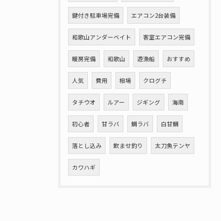
鍵付き駐車場完備
エアコン2台装備
和歌山アンダーベイト
客室エアコン完備
暖房完備
和歌山
遊漁船
おすすめ
人気
費用
相場
クログチ
タチウオ
ルアー
ジギング
海南
初心者
甘ラバ
鯛ラバ
白甘鯛
落とし込み
飲ませ釣り
太刀魚テンヤ
カワハギ