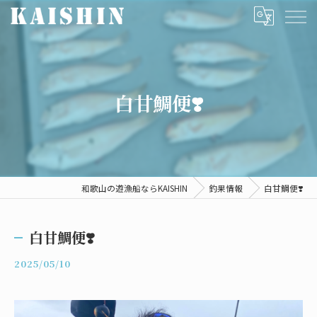
白甘鯛便❣️
和歌山の遊漁船ならKAISHIN
釣果情報
白甘鯛便❣️
白甘鯛便❣️
2025/05/10