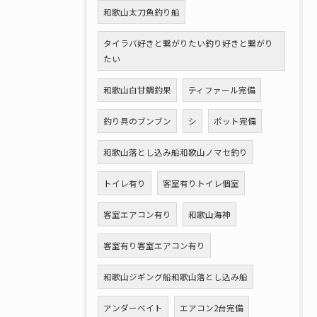
和歌山太刀魚釣り船
タイラバ好きと繋がりたい釣り好きと繋がり
たい
和歌山白甘鯛釣果
ティファール完備
釣り具のブンブン
シ
ポット完備
和歌山落とし込み船和歌山ノマセ釣り
トイレ有り
客室有りトイレ個室
客室エアコン有り
和歌山海神
客室有り客室エアコン有り
和歌山ジギング船和歌山落とし込み船
アンダーベイト
エアコン2台完備