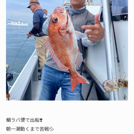
鯛ラバ便で出船❣️
朝一潮動くまで苦戦💦