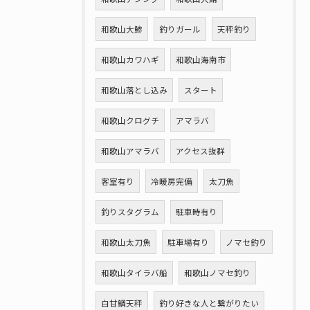
和歌山大鯵
釣りガール
天秤釣り
和歌山カワハギ
和歌山海南市
和歌山落とし込み
スタート
和歌山クログチ
アマラバ
和歌山アマラバ
アクセス抜群
客室有り
冷暖房完備
太刀魚
釣りスタグラム
駐車時有り
和歌山太刀魚
駐車場有り
ノマセ釣り
和歌山タイラバ船
和歌山ノマセ釣り
白甘鯛天秤
釣り好きな人と繋がりたい