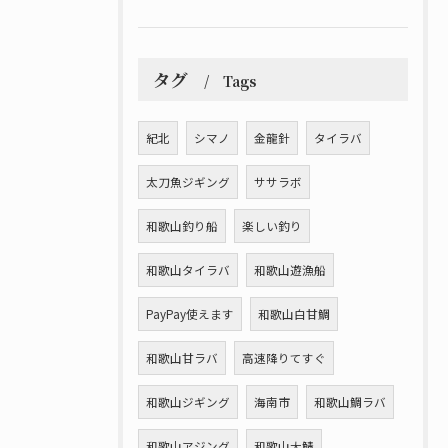
タグ
Tags
紀北
シマノ
金龍針
タイラバ
太刀魚ジギング
ササラボ
和歌山釣り船
楽しい釣り
和歌山タイラバ
和歌山遊漁船
PayPay使えます
和歌山白甘鯛
和歌山甘ラバ
高速降りてすぐ
和歌山ジギング
海南市
和歌山鯛ラバ
和歌山アジング
和歌山大鯖