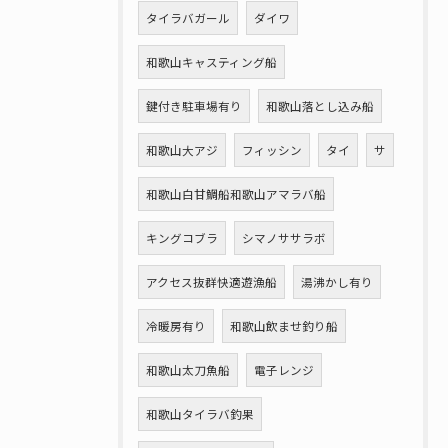
タイラバガール
ダイワ
和歌山キャスティング船
鍵付き駐車場有り
和歌山落とし込み船
和歌山大アジ
フィッシン
タイ
サ
和歌山白甘鯛船和歌山アマラバ船
キングコブラ
シマノササラボ
アクセス抜群快適遊漁船
湯沸かし有り
冷暖房有り
和歌山飲ませ釣り船
和歌山太刀魚船
電子レンジ
和歌山タイラバ釣果