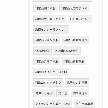
和歌山鯛ラバ船
和歌山太刀魚テンヤ
和歌山太刀魚ジギング
白甘鯛天秤釣り
海南インター降りてすぐ
和歌山ジギング船
和歌山白甘鯛釣り
快適遊漁船
和歌山快適遊漁船
和歌山アマラバ船
和歌山白甘鯛船
和歌山ナイトバチコン船
和歌山クログチ釣り
電子レンジ完備
湯沸かし完備
釣り速
釣り場速報
タイラバ好きと繋がりたい
鍵付き駐車場