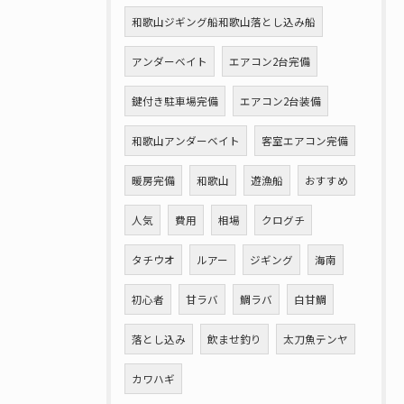
和歌山ジギング船和歌山落とし込み船
アンダーベイト
エアコン2台完備
鍵付き駐車場完備
エアコン2台装備
和歌山アンダーベイト
客室エアコン完備
暖房完備
和歌山
遊漁船
おすすめ
人気
費用
相場
クログチ
タチウオ
ルアー
ジギング
海南
初心者
甘ラバ
鯛ラバ
白甘鯛
落とし込み
飲ませ釣り
太刀魚テンヤ
カワハギ