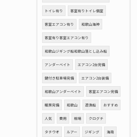
トイレ有り
客室有りトイレ個室
客室エアコン有り
和歌山海神
客室有り客室エアコン有り
和歌山ジギング船和歌山落とし込み船
アンダーベイト
エアコン2台完備
鍵付き駐車場完備
エアコン2台装備
和歌山アンダーベイト
客室エアコン完備
暖房完備
和歌山
遊漁船
おすすめ
人気
費用
相場
クログチ
タチウオ
ルアー
ジギング
海南