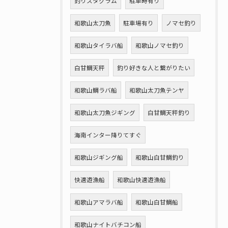
釣りスタグラム
駐車時有り
和歌山太刀魚
駐車場有り
ノマセ釣り
和歌山タイラバ船
和歌山ノマセ釣り
白甘鯛天秤
釣り好きな人と繋がりたい
和歌山鯛ラバ船
和歌山太刀魚テンヤ
和歌山太刀魚ジギング
白甘鯛天秤釣り
海南インター降りてすぐ
和歌山ジギング船
和歌山白甘鯛釣り
快適遊漁船
和歌山快適遊漁船
和歌山アマラバ船
和歌山白甘鯛船
和歌山ナイトバチコン船