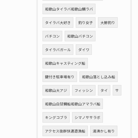
和歌山タイラバ和歌山鯛ラバ
タイラバ大好き
釣り女子
大鯵釣り
バチコン
和歌山バチコン
タイラバガール
ダイワ
和歌山キャスティング船
鍵付き駐車場有り
和歌山落とし込み船
和歌山大アジ
フィッシン
タイ
サ
和歌山白甘鯛船和歌山アマラバ船
キングコブラ
シマノササラボ
アクセス抜群快適遊漁船
湯沸かし有り