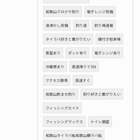
和歌山クログチ釣り
電子レンジ完備
湯沸かし完備
釣り速
釣り場速報
タイラバ好きと繋がりたい
鍵付き駐車場
客室あり
ポット有り
電子レンジ有り
冷暖房あり
高速降りて5分
アクセス簡単
高速すぐ
和歌山飲ませ釣り
釣り好きと繋がりたい
フィッシングエイト
フィッシングマックス
トイレ個室
和歌山タイラバ船和歌山鯛ラバ船