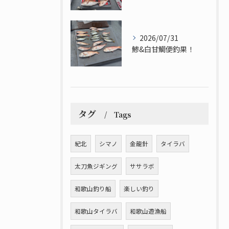
2026/07/31
鯵&白甘鯛便釣果！
タグ
Tags
紀北
シマノ
金龍針
タイラバ
太刀魚ジギング
ササラボ
和歌山釣り船
楽しい釣り
和歌山タイラバ
和歌山遊漁船