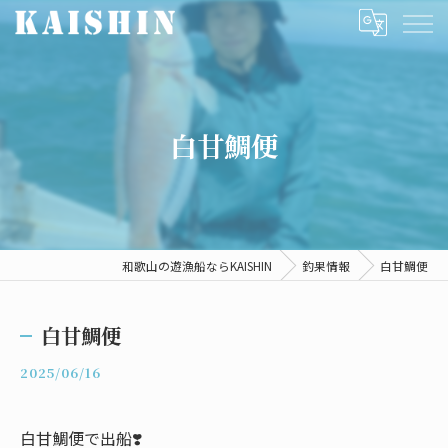
白甘鯛便
和歌山の遊漁船ならKAISHIN
釣果情報
白甘鯛便
白甘鯛便
2025/06/16
白甘鯛便で出船❣️