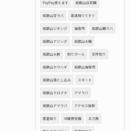
PayPay使えます
和歌山白甘鯛
和歌山甘ラバ
高速降りてすぐ
和歌山ジギング
海南市
和歌山鯛ラバ
和歌山アジング
和歌山大鯖
和歌山大鯵
釣りガール
天秤釣り
和歌山カワハギ
和歌山海南市
和歌山落とし込み
スタート
和歌山クログチ
アマラバ
和歌山アマラバ
アクセス抜群
客室有り
冷暖房完備
太刀魚