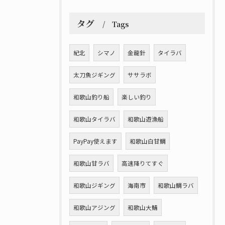
タグ
Tags
紀北
シマノ
金龍針
タイラバ
太刀魚ジギング
ササラボ
和歌山釣り船
楽しい釣り
和歌山タイラバ
和歌山遊漁船
PayPay使えます
和歌山白甘鯛
和歌山甘ラバ
高速降りてすぐ
和歌山ジギング
海南市
和歌山鯛ラバ
和歌山アジング
和歌山大鯖