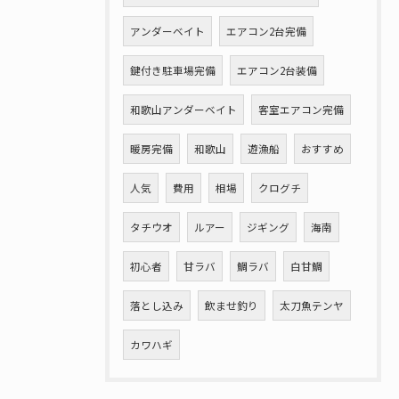
アンダーベイト
エアコン2台完備
鍵付き駐車場完備
エアコン2台装備
和歌山アンダーベイト
客室エアコン完備
暖房完備
和歌山
遊漁船
おすすめ
人気
費用
相場
クログチ
タチウオ
ルアー
ジギング
海南
初心者
甘ラバ
鯛ラバ
白甘鯛
落とし込み
飲ませ釣り
太刀魚テンヤ
カワハギ