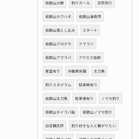
和歌山大鯵
釣りガール
天秤釣り
和歌山カワハギ
和歌山海南市
和歌山落とし込み
スタート
和歌山クログチ
アマラバ
和歌山アマラバ
アクセス抜群
客室有り
冷暖房完備
太刀魚
釣りスタグラム
駐車時有り
和歌山太刀魚
駐車場有り
ノマセ釣り
和歌山タイラバ船
和歌山ノマセ釣り
白甘鯛天秤
釣り好きな人と繋がりたい