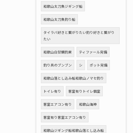
和歌山太刀魚ジギング船
和歌山太刀魚釣り船
タイラバ好きと繋がりたい釣り好きと繋がり
たい
和歌山白甘鯛釣果
ティファール完備
釣り具のブンブン
シ
ポット完備
和歌山落とし込み船和歌山ノマセ釣り
トイレ有り
客室有りトイレ個室
客室エアコン有り
和歌山海神
客室有り客室エアコン有り
和歌山ジギング船和歌山落とし込み船