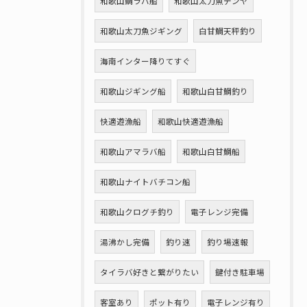
和歌山鯛ラバ船
和歌山太刀魚テンヤ
和歌山太刀魚ジギング
白甘鯛天秤釣り
海南インター降りてすぐ
和歌山ジギング船
和歌山白甘鯛釣り
快適遊漁船
和歌山快適遊漁船
和歌山アマラバ船
和歌山白甘鯛船
和歌山ナイトバチコン船
和歌山クログチ釣り
電子レンジ完備
湯沸かし完備
釣り速
釣り場速報
タイラバ好きと繋がりたい
鍵付き駐車場
客室あり
ポット有り
電子レンジ有り