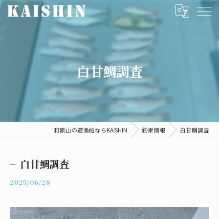
白甘鯛調査
和歌山の遊漁船ならKAISHIN
釣果情報
白甘鯛調査
白甘鯛調査
2025/06/28