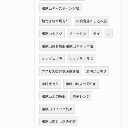
和歌山キャスティング船
鍵付き駐車場有り
和歌山落とし込み船
和歌山大アジ
フィッシン
タイ
サ
和歌山白甘鯛船和歌山アマラバ船
キングコブラ
シマノササラボ
アクセス抜群快適遊漁船
湯沸かし有り
冷暖房有り
和歌山飲ませ釣り船
和歌山太刀魚船
電子レンジ
和歌山タイラバ釣果
和歌山落とし込み釣果