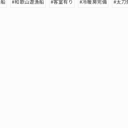
り船
#和歌山遊漁船
#客室有り
#冷暖房完備
#太刀