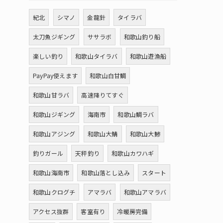
紀北
シマノ
金龍針
タイラバ
太刀魚ジギング
ササラボ
和歌山釣り船
楽しい釣り
和歌山タイラバ
和歌山遊漁船
PayPay使えます
和歌山白甘鯛
和歌山甘ラバ
高速降りてすぐ
和歌山ジギング
海南市
和歌山鯛ラバ
和歌山アジング
和歌山大鯖
和歌山大鯵
釣りガール
天秤釣り
和歌山カワハギ
和歌山海南市
和歌山落とし込み
スタート
和歌山クログチ
アマラバ
和歌山アマラバ
アクセス抜群
客室有り
冷暖房完備