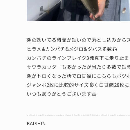
潮の効いてる時間が短いので落とし込みからス
ヒラメ&カンパチ&メジロ&ツバス多数🎣
カンパチのラインブレイク3発真下に走り止ま
サワラカッターも多かったが当たり多数で短時
潮がトロくなった所で白甘鯛にこちらもポツポ
ジャンボ2枚に比較的サイズ良く白甘鯛28枚に
いつもありがとうございます🙇
---------------------------------------------------------
KAISHIN