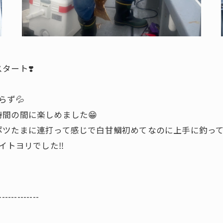
タート❣️
らず💦
間の間に楽しめました😁
ツたまに連打って感じで白甘鯛初めてなのに上手に釣って頂
イトヨリでした‼️
-------------