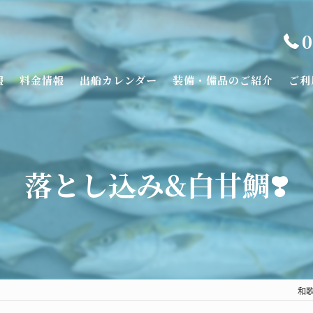
0
報
料金情報
出船カレンダー
装備・備品のご紹介
ご利
落とし込み&白甘鯛❣️
和歌