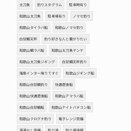
太刀魚
釣りスタグラム
駐車時有り
和歌山太刀魚
駐車場有り
ノマセ釣り
和歌山タイラバ船
和歌山ノマセ釣り
白甘鯛天秤
釣り好きな人と繋がりたい
和歌山鯛ラバ船
和歌山太刀魚テンヤ
和歌山太刀魚ジギング
白甘鯛天秤釣り
海南インター降りてすぐ
和歌山ジギング船
和歌山白甘鯛釣り
快適遊漁船
和歌山快適遊漁船
和歌山アマラバ船
和歌山白甘鯛船
和歌山ナイトバチコン船
和歌山クログチ釣り
電子レンジ完備
湯沸かし完備
釣り速
釣り場速報