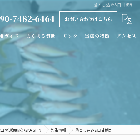
落とし込み&白甘鯛❣️
90-7482-6464
お問い合わせはこちら
用ガイド
よくある質問
リンク
当店の特徴
アクセス
釣り船
タイラバ
落とし込み
カワハギ
シロアマダイ
山の遊漁船ならKAISHIN
釣果情報
落とし込み&白甘鯛❣️