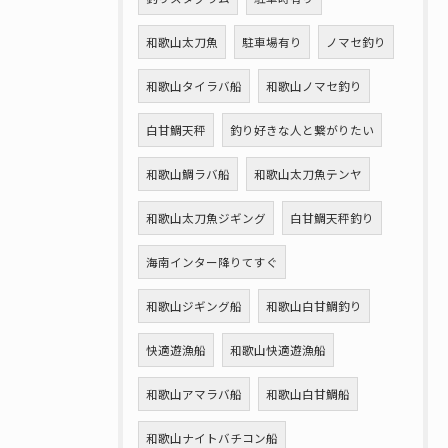
和歌山太刀魚
駐車場有り
ノマセ釣り
和歌山タイラバ船
和歌山ノマセ釣り
白甘鯛天秤
釣り好きな人と繋がりたい
和歌山鯛ラバ船
和歌山太刀魚テンヤ
和歌山太刀魚ジギング
白甘鯛天秤釣り
海南インター降りてすぐ
和歌山ジギング船
和歌山白甘鯛釣り
快適遊漁船
和歌山快適遊漁船
和歌山アマラバ船
和歌山白甘鯛船
和歌山ナイトバチコン船