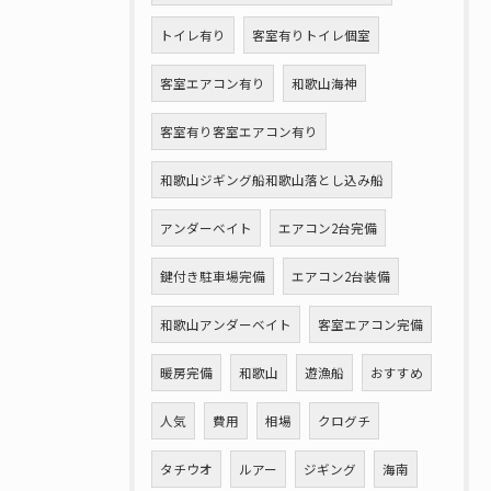
トイレ有り
客室有りトイレ個室
客室エアコン有り
和歌山海神
客室有り客室エアコン有り
和歌山ジギング船和歌山落とし込み船
アンダーベイト
エアコン2台完備
鍵付き駐車場完備
エアコン2台装備
和歌山アンダーベイト
客室エアコン完備
暖房完備
和歌山
遊漁船
おすすめ
人気
費用
相場
クログチ
タチウオ
ルアー
ジギング
海南