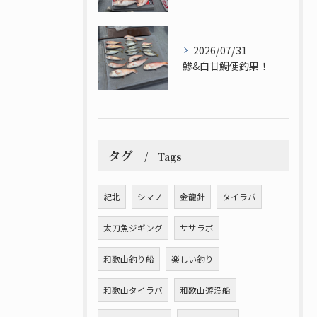
2026/07/31
鯵&白甘鯛便釣果！
タグ
Tags
紀北
シマノ
金龍針
タイラバ
太刀魚ジギング
ササラボ
和歌山釣り船
楽しい釣り
和歌山タイラバ
和歌山遊漁船