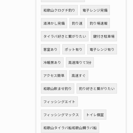
和歌山クログチ釣り
電子レンジ完備
湯沸かし完備
釣り速
釣り場速報
タイラバ好きと繋がりたい
鍵付き駐車場
客室あり
ポット有り
電子レンジ有り
冷暖房あり
高速降りて5分
アクセス簡単
高速すぐ
和歌山飲ませ釣り
釣り好きと繋がりたい
フィッシングエイト
フィッシングマックス
トイレ個室
和歌山タイラバ船和歌山鯛ラバ船