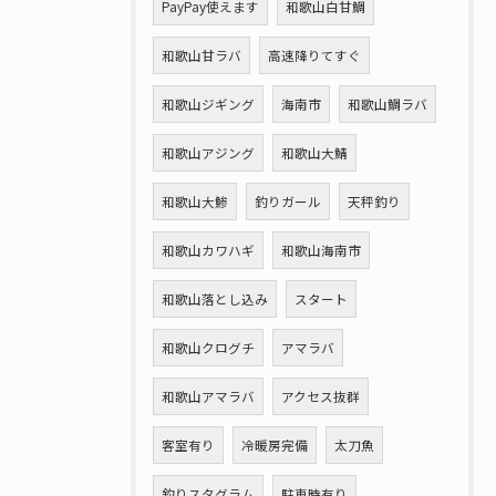
PayPay使えます
和歌山白甘鯛
和歌山甘ラバ
高速降りてすぐ
和歌山ジギング
海南市
和歌山鯛ラバ
和歌山アジング
和歌山大鯖
和歌山大鯵
釣りガール
天秤釣り
和歌山カワハギ
和歌山海南市
和歌山落とし込み
スタート
和歌山クログチ
アマラバ
和歌山アマラバ
アクセス抜群
客室有り
冷暖房完備
太刀魚
釣りスタグラム
駐車時有り