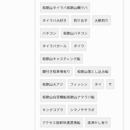
和歌山タイラバ和歌山鯛ラバ
タイラバ大好き
釣り女子
大鯵釣り
バチコン
和歌山バチコン
タイラバガール
ダイワ
和歌山キャスティング船
鍵付き駐車場有り
和歌山落とし込み船
和歌山大アジ
フィッシン
タイ
サ
和歌山白甘鯛船和歌山アマラバ船
キングコブラ
シマノササラボ
アクセス抜群快適遊漁船
湯沸かし有り