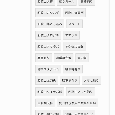
和歌山大鯵
釣りガール
天秤釣り
和歌山カワハギ
和歌山海南市
和歌山落とし込み
スタート
和歌山クログチ
アマラバ
和歌山アマラバ
アクセス抜群
客室有り
冷暖房完備
太刀魚
釣りスタグラム
駐車時有り
和歌山太刀魚
駐車場有り
ノマセ釣り
和歌山タイラバ船
和歌山ノマセ釣り
白甘鯛天秤
釣り好きな人と繋がりたい
和歌山鯛ラバ船
和歌山太刀魚テンヤ