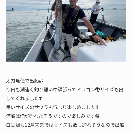
太刀魚便で出船🎣
今日も潮速く釣り難い中頑張ってドラゴン🐉サイズも出
してくれました❣️
良いサイズのサワラも混じり楽しめました‼️
僚船はf7が釣れたそうですので楽しみです😁
白甘鯛も12月末まではサイズも数も釣れそうなので出船