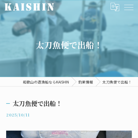
太刀魚便で出船！
和歌山の遊漁船ならKAISHIN
釣果情報
太刀魚便で出船！
太刀魚便で出船！
2025/10/11