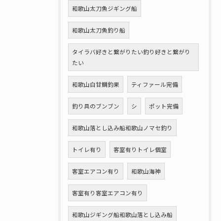
和歌山太刀魚ジギング船
和歌山太刀魚釣り船
タイラバ好きと繋がりたい釣り好きと繋がり
たい
和歌山白甘鯛釣果
ティファール完備
釣り具のブンブン
シ
ポット完備
和歌山落とし込み船和歌山ノマセ釣り
トイレ有り
客室有りトイレ個室
客室エアコン有り
和歌山海神
客室有り客室エアコン有り
和歌山ジギング船和歌山落とし込み船