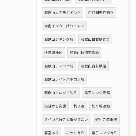
和歌山太刀魚ジギング
白甘鯛天秤釣り
海南インター降りてすぐ
和歌山ジギング船
和歌山白甘鯛釣り
快適遊漁船
和歌山快適遊漁船
和歌山アマラバ船
和歌山白甘鯛船
和歌山ナイトバチコン船
和歌山クログチ釣り
電子レンジ完備
湯沸かし完備
釣り速
釣り場速報
タイラバ好きと繋がりたい
鍵付き駐車場
客室あり
ポット有り
電子レンジ有り