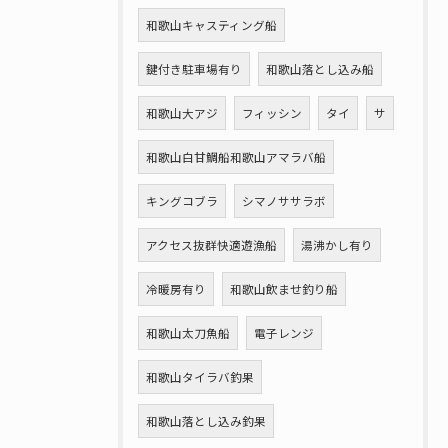
和歌山キャスティング船
鍵付き駐車場有り
和歌山落とし込み船
和歌山大アジ
フィッシン
タイ
サ
和歌山白甘鯛船和歌山アマラバ船
キングコブラ
シマノササラボ
アクセス抜群快適遊漁船
湯沸かし有り
冷暖房有り
和歌山飲ませ釣り船
和歌山太刀魚船
電子レンジ
和歌山タイラバ釣果
和歌山落とし込み釣果