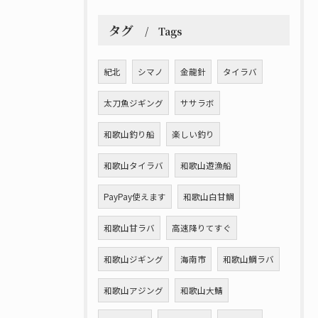
タグ
Tags
紀北
シマノ
金龍針
タイラバ
太刀魚ジギング
ササラボ
和歌山釣り船
楽しい釣り
和歌山タイラバ
和歌山遊漁船
PayPay使えます
和歌山白甘鯛
和歌山甘ラバ
高速降りてすぐ
和歌山ジギング
海南市
和歌山鯛ラバ
和歌山アジング
和歌山大鯖