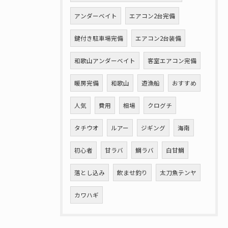
アンダーベイト
エアコン2台完備
鍵付き駐車場完備
エアコン2台装備
和歌山アンダーベイト
客室エアコン完備
暖房完備
和歌山
遊漁船
おすすめ
人気
費用
相場
クログチ
タチウオ
ルアー
ジギング
海南
初心者
甘ラバ
鯛ラバ
白甘鯛
落とし込み
飲ませ釣り
太刀魚テンヤ
カワハギ