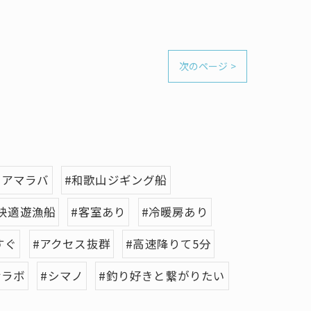
次のページ >
山アマラバ
#和歌山ジギング船
快適遊漁船
#客室あり
#冷暖房あり
すぐ
#アクセス抜群
#高速降りて5分
サラボ
#シマノ
#釣り好きと繋がりたい