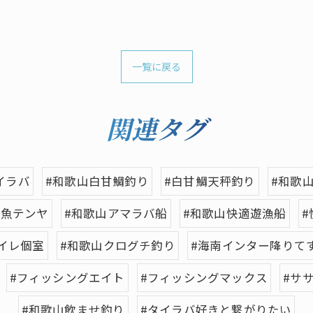
一覧に戻る
関連タグ
イラバ
#和歌山白甘鯛釣り
#白甘鯛天秤釣り
#和歌
刀魚テンヤ
#和歌山アマラバ船
#和歌山快適遊漁船
#
イレ個室
#和歌山クログチ釣り
#海南インター降りて
#フィッシングエイト
#フィッシングマックス
#サ
#和歌山飲ませ釣り
#タイラバ好きと繋がりたい