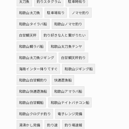
太刀魚
釣りスタグラム
駐車時有り
和歌山太刀魚
駐車場有り
ノマセ釣り
和歌山タイラバ船
和歌山ノマセ釣り
白甘鯛天秤
釣り好きな人と繋がりたい
和歌山鯛ラバ船
和歌山太刀魚テンヤ
和歌山太刀魚ジギング
白甘鯛天秤釣り
海南インター降りてすぐ
和歌山ジギング船
和歌山白甘鯛釣り
快適遊漁船
和歌山快適遊漁船
和歌山アマラバ船
和歌山白甘鯛船
和歌山ナイトバチコン船
和歌山クログチ釣り
電子レンジ完備
湯沸かし完備
釣り速
釣り場速報