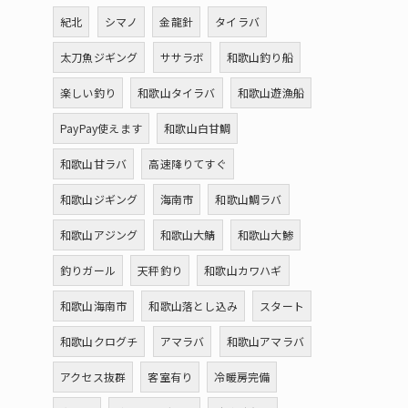
紀北
シマノ
金龍針
タイラバ
太刀魚ジギング
ササラボ
和歌山釣り船
楽しい釣り
和歌山タイラバ
和歌山遊漁船
PayPay使えます
和歌山白甘鯛
和歌山甘ラバ
高速降りてすぐ
和歌山ジギング
海南市
和歌山鯛ラバ
和歌山アジング
和歌山大鯖
和歌山大鯵
釣りガール
天秤釣り
和歌山カワハギ
和歌山海南市
和歌山落とし込み
スタート
和歌山クログチ
アマラバ
和歌山アマラバ
アクセス抜群
客室有り
冷暖房完備