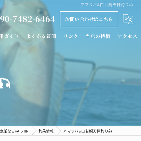
アマラバ&白甘鯛天秤釣り🎣
90-7482-6464
お問い合わせはこちら
用ガイド
よくある質問
リンク
当店の特徴
アクセス
釣り船
タイラバ

落とし込み
カワハギ
シロアマダイ
船ならKAISHIN
釣果情報
アマラバ&白甘鯛天秤釣り🎣