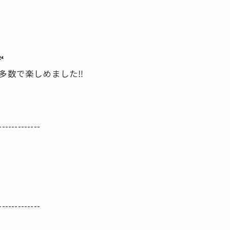

多数で楽しめました‼️
-------------
-------------