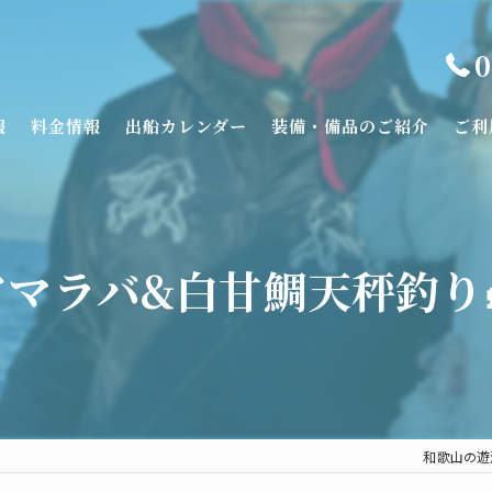
0
報
料金情報
出船カレンダー
装備・備品のご紹介
ご利
アマラバ&白甘鯛天秤釣り
和歌山の遊漁