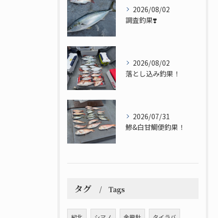
2026/08/02
調査釣果❣️
2026/08/02
落とし込み釣果！
2026/07/31
鯵&白甘鯛便釣果！
タグ
Tags
紀北
シマノ
金龍針
タイラバ