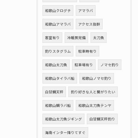
和歌山クログチ
アマラバ
和歌山アマラバ
アクセス抜群
客室有り
冷暖房完備
太刀魚
釣りスタグラム
駐車時有り
和歌山太刀魚
駐車場有り
ノマセ釣り
和歌山タイラバ船
和歌山ノマセ釣り
白甘鯛天秤
釣り好きな人と繋がりたい
和歌山鯛ラバ船
和歌山太刀魚テンヤ
和歌山太刀魚ジギング
白甘鯛天秤釣り
海南インター降りてすぐ