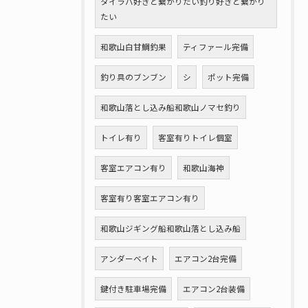
タイラバ好きと繋がりたい釣り好きと繋がり
たい
和歌山白甘鯛釣果
ティファール完備
釣り具のブンブン
シ
ポット完備
和歌山落とし込み船和歌山ノマセ釣り
トイレ有り
客室有りトイレ個室
客室エアコン有り
和歌山海神
客室有り客室エアコン有り
和歌山ジギング船和歌山落とし込み船
アンダーベイト
エアコン2台完備
鍵付き駐車場完備
エアコン2台装備