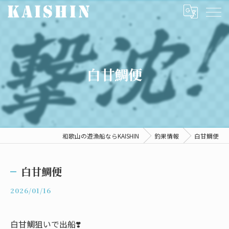
白甘鯛便
和歌山の遊漁船ならKAISHIN
釣果情報
白甘鯛便
白甘鯛便
2026/01/16
白甘鯛狙いで出船❣️