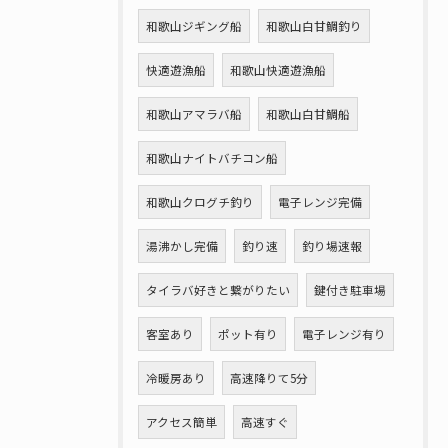
和歌山ジギング船
和歌山白甘鯛釣り
快適遊漁船
和歌山快適遊漁船
和歌山アマラバ船
和歌山白甘鯛船
和歌山ナイトバチコン船
和歌山クログチ釣り
電子レンジ完備
湯沸かし完備
釣り速
釣り場速報
タイラバ好きと繋がりたい
鍵付き駐車場
客室あり
ポット有り
電子レンジ有り
冷暖房あり
高速降りて5分
アクセス簡単
高速すぐ