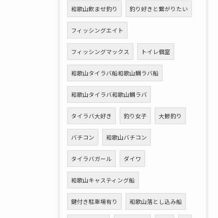
和歌山飲ませ釣り
釣り好きと繋がりたい
フィッシングエイト
フィッシングマックス
トイレ個室
和歌山タイラバ船和歌山鯛ラバ船
和歌山タイラバ和歌山鯛ラバ
タイラバ大好き
釣り女子
大鯵釣り
バチコン
和歌山バチコン
タイラバガール
ダイワ
和歌山キャスティング船
鍵付き駐車場有り
和歌山落とし込み船