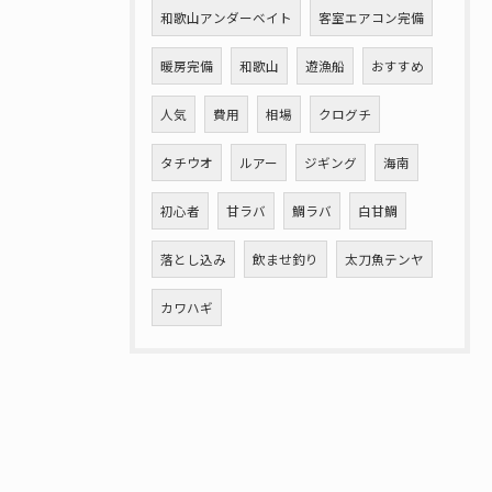
和歌山アンダーベイト
客室エアコン完備
暖房完備
和歌山
遊漁船
おすすめ
人気
費用
相場
クログチ
タチウオ
ルアー
ジギング
海南
初心者
甘ラバ
鯛ラバ
白甘鯛
落とし込み
飲ませ釣り
太刀魚テンヤ
カワハギ