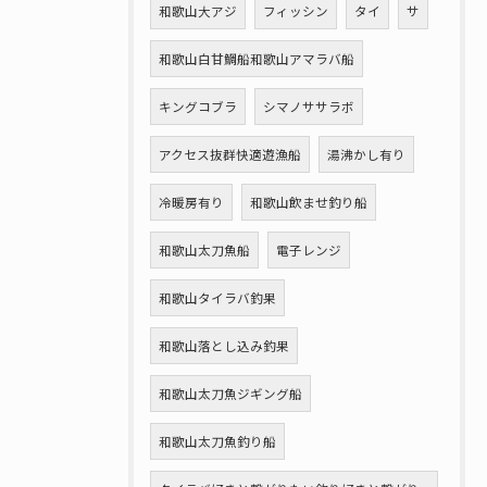
和歌山大アジ
フィッシン
タイ
サ
和歌山白甘鯛船和歌山アマラバ船
キングコブラ
シマノササラボ
アクセス抜群快適遊漁船
湯沸かし有り
冷暖房有り
和歌山飲ませ釣り船
和歌山太刀魚船
電子レンジ
和歌山タイラバ釣果
和歌山落とし込み釣果
和歌山太刀魚ジギング船
和歌山太刀魚釣り船