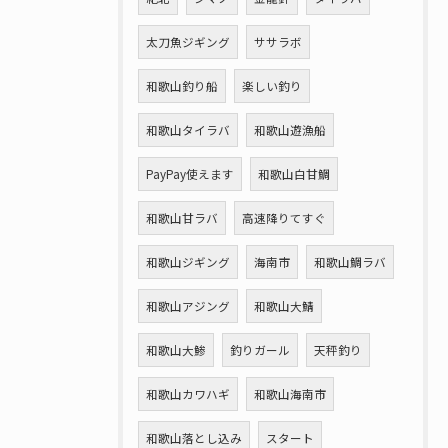
太刀魚ジギング
ササラボ
和歌山釣り船
楽しい釣り
和歌山タイラバ
和歌山遊漁船
PayPay使えます
和歌山白甘鯛
和歌山甘ラバ
高速降りてすぐ
和歌山ジギング
海南市
和歌山鯛ラバ
和歌山アジング
和歌山大鯖
和歌山大鯵
釣りガール
天秤釣り
和歌山カワハギ
和歌山海南市
和歌山落とし込み
スタート