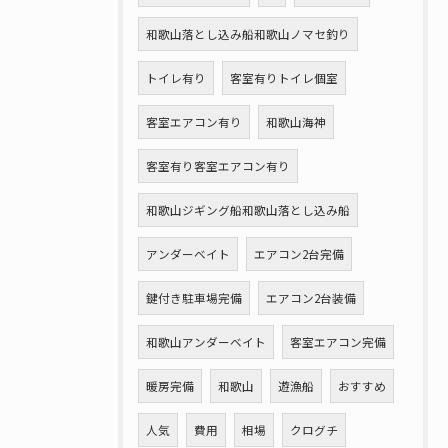
和歌山落とし込み船和歌山ノマセ釣り
トイレ有り
客室有りトイレ個室
客室エアコン有り
和歌山海神
客室有り客室エアコン有り
和歌山ジギング船和歌山落とし込み船
アンダーベイト
エアコン2台完備
鍵付き駐車場完備
エアコン2台装備
和歌山アンダーベイト
客室エアコン完備
暖房完備
和歌山
遊漁船
おすすめ
人気
費用
相場
クログチ