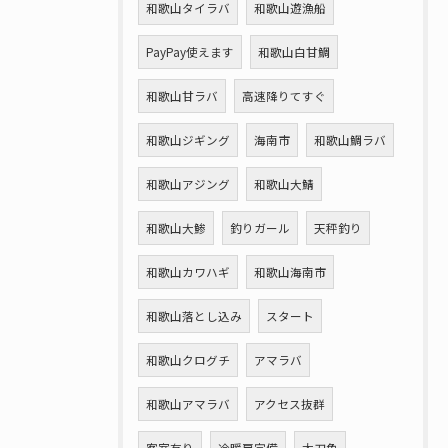
和歌山タイラバ
和歌山遊漁船
PayPay使えます
和歌山白甘鯛
和歌山甘ラバ
高速降りてすぐ
和歌山ジギング
海南市
和歌山鯛ラバ
和歌山アジング
和歌山大鯖
和歌山大鯵
釣りガール
天秤釣り
和歌山カワハギ
和歌山海南市
和歌山落とし込み
スタート
和歌山クログチ
アマラバ
和歌山アマラバ
アクセス抜群