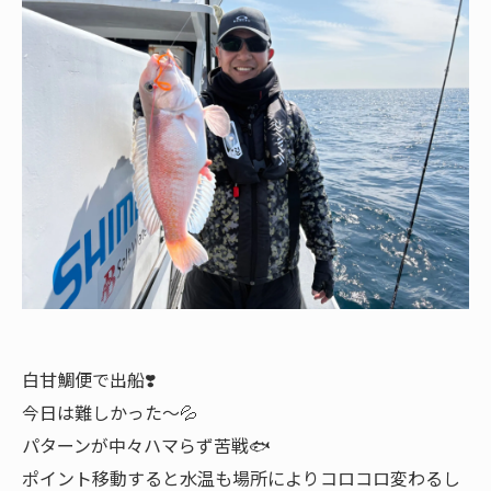
白甘鯛便で出船❣️
今日は難しかった〜💦
パターンが中々ハマらず苦戦🐟
ポイント移動すると水温も場所によりコロコロ変わるし