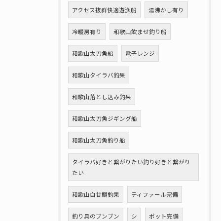
アクセス抜群快適遊漁船
湯沸かし有り
冷暖房有り
和歌山飲ませ釣り船
和歌山太刀魚船
電子レンジ
和歌山タイラバ釣果
和歌山落とし込み釣果
和歌山太刀魚ジギング船
和歌山太刀魚釣り船
タイラバ好きと繋がりたい釣り好きと繋がり
たい
和歌山白甘鯛釣果
ティファール完備
釣り具のブンブン
シ
ポット完備