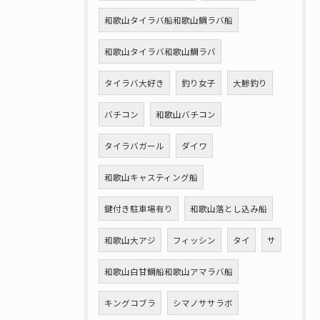
和歌山タイラバ船和歌山鯛ラバ船
和歌山タイラバ和歌山鯛ラバ
タイラバ大好き
釣り女子
大鯵釣り
バチコン
和歌山バチコン
タイラバガール
ダイワ
和歌山キャスティング船
鍵付き駐車場有り
和歌山落とし込み船
和歌山大アジ
フィッシン
タイ
サ
和歌山白甘鯛船和歌山アマラバ船
キングコブラ
シマノササラボ