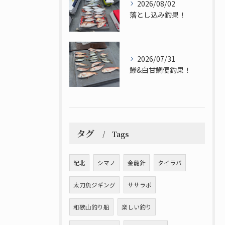
2026/08/02
落とし込み釣果！
2026/07/31
鯵&白甘鯛便釣果！
タグ
Tags
紀北
シマノ
金龍針
タイラバ
太刀魚ジギング
ササラボ
和歌山釣り船
楽しい釣り