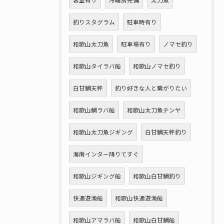
客室有り
冷暖房完備
太刀魚
釣りスタグラム
駐車時有り
和歌山太刀魚
駐車場有り
ノマセ釣り
和歌山タイラバ船
和歌山ノマセ釣り
白甘鯛天秤
釣り好きな人と繋がりたい
和歌山鯛ラバ船
和歌山太刀魚テンヤ
和歌山太刀魚ジギング
白甘鯛天秤釣り
海南インター降りてすぐ
和歌山ジギング船
和歌山白甘鯛釣り
快適遊漁船
和歌山快適遊漁船
和歌山アマラバ船
和歌山白甘鯛船