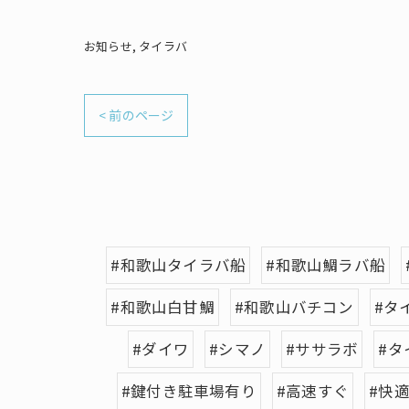
お知らせ
タイラバ
< 前のページ
#和歌山タイラバ船
#和歌山鯛ラバ船
#和歌山白甘鯛
#和歌山バチコン
#タ
#ダイワ
#シマノ
#ササラボ
#タ
#鍵付き駐車場有り
#高速すぐ
#快