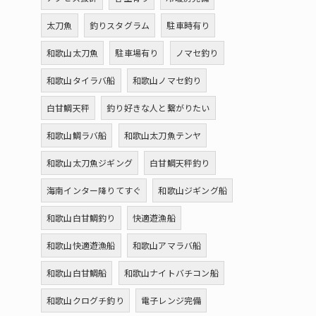
太刀魚
釣りスタグラム
駐車時有り
和歌山太刀魚
駐車場有り
ノマセ釣り
和歌山タイラバ船
和歌山ノマセ釣り
白甘鯛天秤
釣り好きな人と繋がりたい
和歌山鯛ラバ船
和歌山太刀魚テンヤ
和歌山太刀魚ジギング
白甘鯛天秤釣り
海南インター降りてすぐ
和歌山ジギング船
和歌山白甘鯛釣り
快適遊漁船
和歌山快適遊漁船
和歌山アマラバ船
和歌山白甘鯛船
和歌山ナイトバチコン船
和歌山クログチ釣り
電子レンジ完備