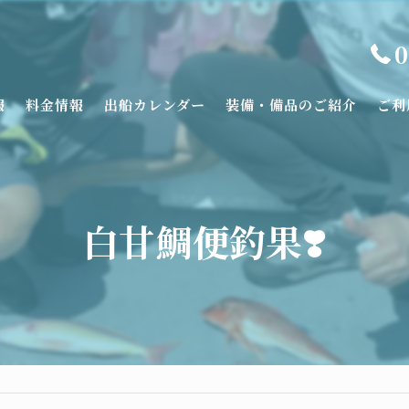
0
報
料金情報
出船カレンダー
装備・備品のご紹介
ご利
白甘鯛便釣果❣️