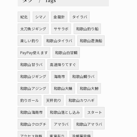
Tags
紀北
シマノ
金龍針
タイラバ
太刀魚ジギング
ササラボ
和歌山釣り船
楽しい釣り
和歌山タイラバ
和歌山遊漁船
PayPay使えます
和歌山白甘鯛
和歌山甘ラバ
高速降りてすぐ
和歌山ジギング
海南市
和歌山鯛ラバ
和歌山アジング
和歌山大鯖
和歌山大鯵
釣りガール
天秤釣り
和歌山カワハギ
和歌山海南市
和歌山落とし込み
スタート
和歌山クログチ
アマラバ
和歌山アマラバ
アクセス抜群
客室有り
冷暖房完備