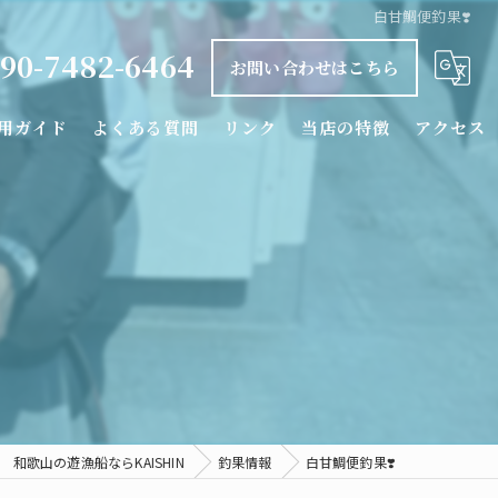
白甘鯛便釣果❣️
90-7482-6464
お問い合わせはこちら
用ガイド
よくある質問
リンク
当店の特徴
アクセス
釣り船
タイラバ
落とし込み
カワハギ
シロアマダイ
和歌山の遊漁船ならKAISHIN
釣果情報
白甘鯛便釣果❣️