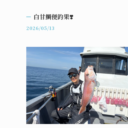
白甘鯛便釣果❣️
2026/05/13