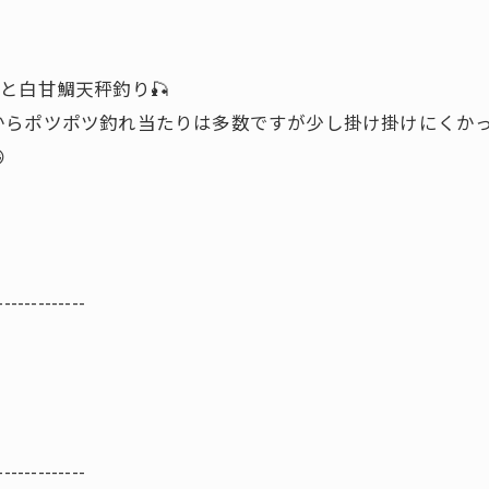
と白甘鯛天秤釣り🎣
らポツポツ釣れ当たりは多数ですが少し掛け掛けにくかっ

-------------
-------------