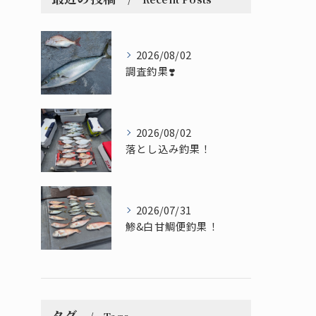
2026/08/02
調査釣果❣️
2026/08/02
落とし込み釣果！
2026/07/31
鯵&白甘鯛便釣果！
タグ