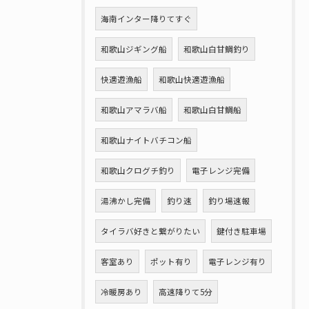
海南インター降りてすぐ
和歌山ジギング船
和歌山白甘鯛釣り
快適遊漁船
和歌山快適遊漁船
和歌山アマラバ船
和歌山白甘鯛船
和歌山ナイトバチコン船
和歌山クログチ釣り
電子レンジ完備
湯沸かし完備
釣り速
釣り場速報
タイラバ好きと繋がりたい
鍵付き駐車場
客室あり
ポット有り
電子レンジ有り
冷暖房あり
高速降りて5分