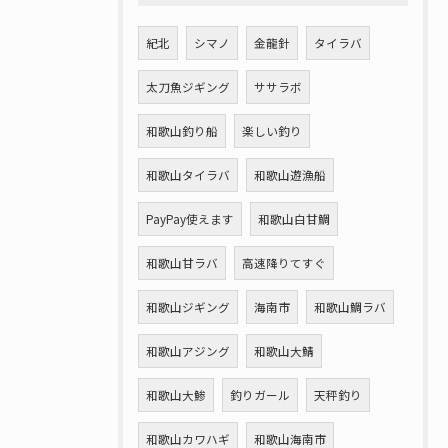
紀北
シマノ
金龍針
タイラバ
太刀魚ジギング
ササラボ
和歌山釣り船
楽しい釣り
和歌山タイラバ
和歌山遊漁船
PayPay使えます
和歌山白甘鯛
和歌山甘ラバ
高速降りてすぐ
和歌山ジギング
海南市
和歌山鯛ラバ
和歌山アジング
和歌山大鯖
和歌山大鯵
釣りガール
天秤釣り
和歌山カワハギ
和歌山海南市