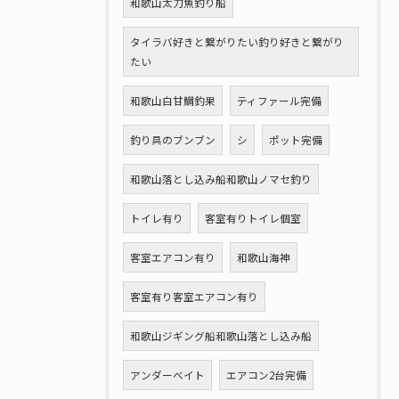
和歌山太刀魚釣り船
タイラバ好きと繋がりたい釣り好きと繋がり
たい
和歌山白甘鯛釣果
ティファール完備
釣り具のブンブン
シ
ポット完備
和歌山落とし込み船和歌山ノマセ釣り
トイレ有り
客室有りトイレ個室
客室エアコン有り
和歌山海神
客室有り客室エアコン有り
和歌山ジギング船和歌山落とし込み船
アンダーベイト
エアコン2台完備