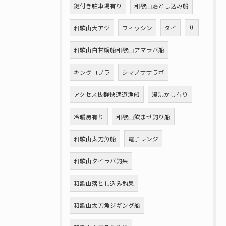
鍵付き駐車場有り
和歌山落とし込み船
和歌山大アジ
フィッシン
タイ
サ
和歌山白甘鯛船和歌山アマラバ船
キングコブラ
シマノササラボ
アクセス抜群快適遊漁船
湯沸かし有り
冷暖房有り
和歌山飲ませ釣り船
和歌山太刀魚船
電子レンジ
和歌山タイラバ釣果
和歌山落とし込み釣果
和歌山太刀魚ジギング船