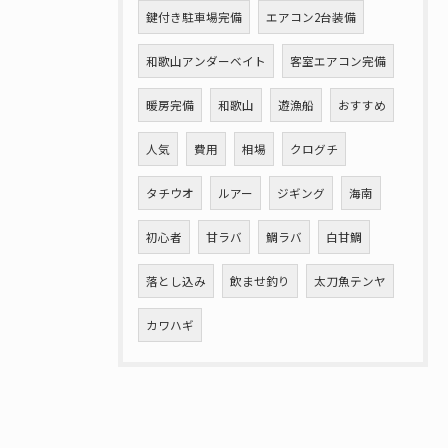
鍵付き駐車場完備
エアコン2台装備
和歌山アンダーベイト
客室エアコン完備
暖房完備
和歌山
遊漁船
おすすめ
人気
費用
相場
クログチ
タチウオ
ルアー
ジギング
海南
初心者
甘ラバ
鯛ラバ
白甘鯛
落とし込み
飲ませ釣り
太刀魚テンヤ
カワハギ