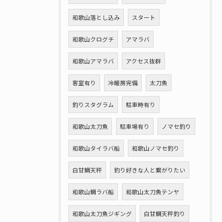
和歌山落とし込み
スタート
和歌山クログチ
アマラバ
和歌山アマラバ
アクセス抜群
客室有り
冷暖房完備
太刀魚
釣りスタグラム
駐車時有り
和歌山太刀魚
駐車場有り
ノマセ釣り
和歌山タイラバ船
和歌山ノマセ釣り
白甘鯛天秤
釣り好きな人と繋がりたい
和歌山鯛ラバ船
和歌山太刀魚テンヤ
和歌山太刀魚ジギング
白甘鯛天秤釣り