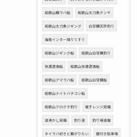
和歌山鯛ラバ船
和歌山太刀魚テンヤ
和歌山太刀魚ジギング
白甘鯛天秤釣り
海南インター降りてすぐ
和歌山ジギング船
和歌山白甘鯛釣り
快適遊漁船
和歌山快適遊漁船
和歌山アマラバ船
和歌山白甘鯛船
和歌山ナイトバチコン船
和歌山クログチ釣り
電子レンジ完備
湯沸かし完備
釣り速
釣り場速報
タイラバ好きと繋がりたい
鍵付き駐車場