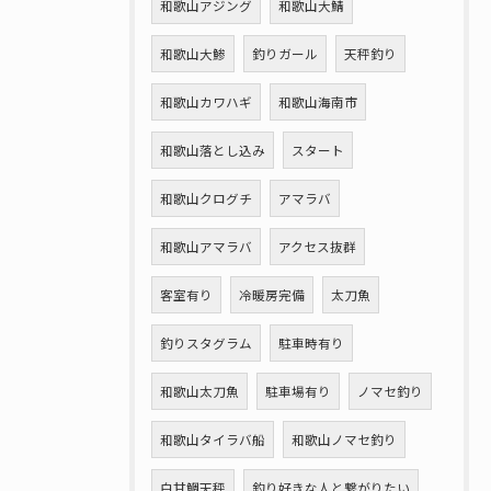
和歌山アジング
和歌山大鯖
和歌山大鯵
釣りガール
天秤釣り
和歌山カワハギ
和歌山海南市
和歌山落とし込み
スタート
和歌山クログチ
アマラバ
和歌山アマラバ
アクセス抜群
客室有り
冷暖房完備
太刀魚
釣りスタグラム
駐車時有り
和歌山太刀魚
駐車場有り
ノマセ釣り
和歌山タイラバ船
和歌山ノマセ釣り
白甘鯛天秤
釣り好きな人と繋がりたい