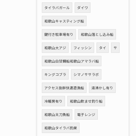
タイラバガール
ダイワ
和歌山キャスティング船
鍵付き駐車場有り
和歌山落とし込み船
和歌山大アジ
フィッシン
タイ
サ
和歌山白甘鯛船和歌山アマラバ船
キングコブラ
シマノササラボ
アクセス抜群快適遊漁船
湯沸かし有り
冷暖房有り
和歌山飲ませ釣り船
和歌山太刀魚船
電子レンジ
和歌山タイラバ釣果