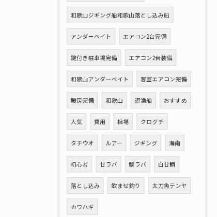
和歌山ジギング船和歌山落とし込み船
アンダーベイト
エアコン2台完備
鍵付き駐車場完備
エアコン2台装備
和歌山アンダーベイト
客室エアコン完備
暖房完備
和歌山
遊漁船
おすすめ
人気
費用
相場
クログチ
タチウオ
ルアー
ジギング
海南
初心者
甘ラバ
鯛ラバ
白甘鯛
落とし込み
飲ませ釣り
太刀魚テンヤ
カワハギ