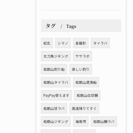
タグ
Tags
紀北
シマノ
金龍針
タイラバ
太刀魚ジギング
ササラボ
和歌山釣り船
楽しい釣り
和歌山タイラバ
和歌山遊漁船
PayPay使えます
和歌山白甘鯛
和歌山甘ラバ
高速降りてすぐ
和歌山ジギング
海南市
和歌山鯛ラバ