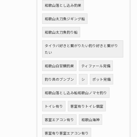
和歌山落とし込み釣果
和歌山太刀魚ジギング船
和歌山太刀魚釣り船
タイラバ好きと繋がりたい釣り好きと繋がり
たい
和歌山白甘鯛釣果
ティファール完備
釣り具のブンブン
シ
ポット完備
和歌山落とし込み船和歌山ノマセ釣り
トイレ有り
客室有りトイレ個室
客室エアコン有り
和歌山海神
客室有り客室エアコン有り