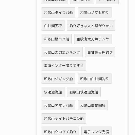
和歌山タイラバ船
和歌山ノマセ釣り
白甘鯛天秤
釣り好きな人と繋がりたい
和歌山鯛ラバ船
和歌山太刀魚テンヤ
和歌山太刀魚ジギング
白甘鯛天秤釣り
海南インター降りてすぐ
和歌山ジギング船
和歌山白甘鯛釣り
快適遊漁船
和歌山快適遊漁船
和歌山アマラバ船
和歌山白甘鯛船
和歌山ナイトバチコン船
和歌山クログチ釣り
電子レンジ完備