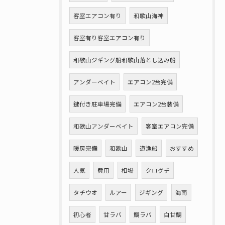
客室エアコン有り
和歌山海神
客室有り客室エアコン有り
和歌山ジギング船和歌山落とし込み船
アンダーベイト
エアコン2台完備
鍵付き駐車場完備
エアコン2台装備
和歌山アンダーベイト
客室エアコン完備
暖房完備
和歌山
遊漁船
おすすめ
人気
費用
相場
クログチ
タチウオ
ルアー
ジギング
海南
初心者
甘ラバ
鯛ラバ
白甘鯛