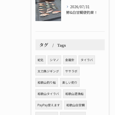
2026/07/31
鯵&白甘鯛便釣果！
タグ
Tags
紀北
シマノ
金龍針
タイラバ
太刀魚ジギング
ササラボ
和歌山釣り船
楽しい釣り
和歌山タイラバ
和歌山遊漁船
PayPay使えます
和歌山白甘鯛