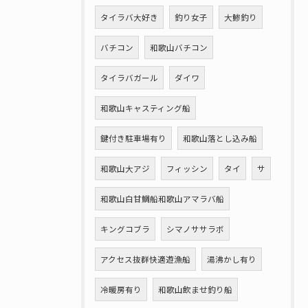
タイラバ大好き
釣り女子
大鯵釣り
バチコン
和歌山バチコン
タイラバガール
ダイワ
和歌山キャスティング船
鍵付き駐車場有り
和歌山落とし込み船
和歌山大アジ
フィッシン
タイ
サ
和歌山白甘鯛船和歌山アマラバ船
キングコブラ
シマノササラボ
アクセス抜群快適遊漁船
湯沸かし有り
冷暖房有り
和歌山飲ませ釣り船