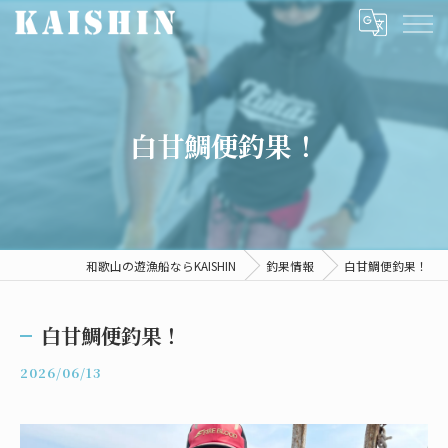
白甘鯛便釣果！
和歌山の遊漁船ならKAISHIN
釣果情報
白甘鯛便釣果！
白甘鯛便釣果！
2026/06/13