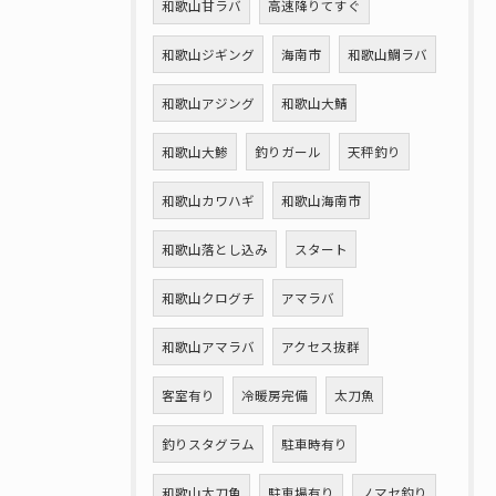
和歌山甘ラバ
高速降りてすぐ
和歌山ジギング
海南市
和歌山鯛ラバ
和歌山アジング
和歌山大鯖
和歌山大鯵
釣りガール
天秤釣り
和歌山カワハギ
和歌山海南市
和歌山落とし込み
スタート
和歌山クログチ
アマラバ
和歌山アマラバ
アクセス抜群
客室有り
冷暖房完備
太刀魚
釣りスタグラム
駐車時有り
和歌山太刀魚
駐車場有り
ノマセ釣り