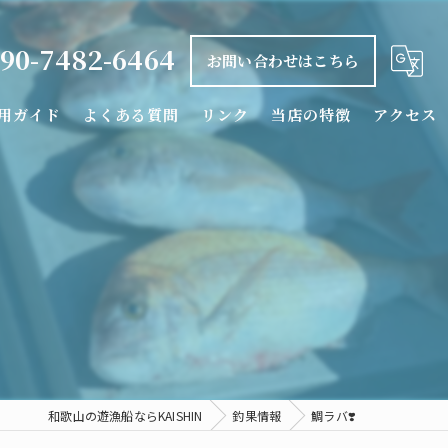
90-7482-6464
お問い合わせはこちら
用ガイド
よくある質問
リンク
当店の特徴
アクセス
釣り船
タイラバ
落とし込み
カワハギ
シロアマダイ
和歌山の遊漁船ならKAISHIN
釣果情報
鯛ラバ❣️