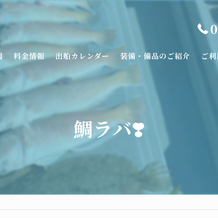
0
報
料金情報
出船カレンダー
装備・備品のご紹介
ご利
鯛ラバ❣️