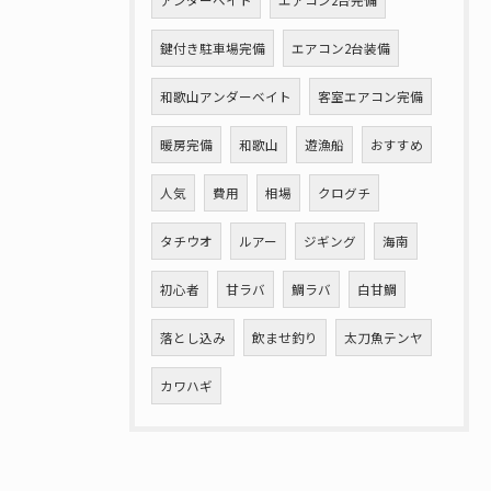
アンダーベイト
エアコン2台完備
鍵付き駐車場完備
エアコン2台装備
和歌山アンダーベイト
客室エアコン完備
暖房完備
和歌山
遊漁船
おすすめ
人気
費用
相場
クログチ
タチウオ
ルアー
ジギング
海南
初心者
甘ラバ
鯛ラバ
白甘鯛
落とし込み
飲ませ釣り
太刀魚テンヤ
カワハギ