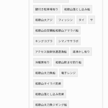
鍵付き駐車場有り
和歌山落とし込み船
和歌山大アジ
フィッシン
タイ
サ
和歌山白甘鯛船和歌山アマラバ船
キングコブラ
シマノササラボ
アクセス抜群快適遊漁船
湯沸かし有り
冷暖房有り
和歌山飲ませ釣り船
和歌山太刀魚船
電子レンジ
和歌山タイラバ釣果
和歌山落とし込み釣果
和歌山太刀魚ジギング船