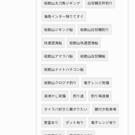
和歌山太刀魚ジギング
白甘鯛天秤釣り
海南インター降りてすぐ
和歌山ジギング船
和歌山白甘鯛釣り
快適遊漁船
和歌山快適遊漁船
和歌山アマラバ船
和歌山白甘鯛船
和歌山ナイトバチコン船
和歌山クログチ釣り
電子レンジ完備
湯沸かし完備
釣り速
釣り場速報
タイラバ好きと繋がりたい
鍵付き駐車場
客室あり
ポット有り
電子レンジ有り