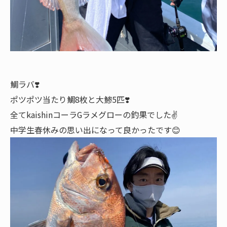
鯛ラバ❣️
ポツポツ当たり鯛8枚と大鯵5匹❣️
全てkaishinコーラGラメグローの釣果でした✌️
中学生春休みの思い出になって良かったです😊