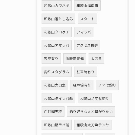
和歌山カワハギ
和歌山海南市
和歌山落とし込み
スタート
和歌山クログチ
アマラバ
和歌山アマラバ
アクセス抜群
客室有り
冷暖房完備
太刀魚
釣りスタグラム
駐車時有り
和歌山太刀魚
駐車場有り
ノマセ釣り
和歌山タイラバ船
和歌山ノマセ釣り
白甘鯛天秤
釣り好きな人と繋がりたい
和歌山鯛ラバ船
和歌山太刀魚テンヤ