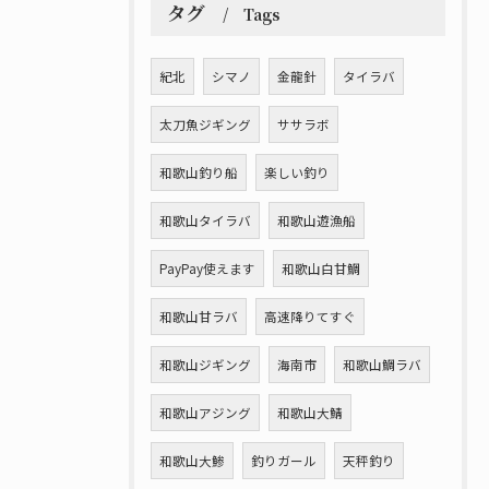
タグ
Tags
紀北
シマノ
金龍針
タイラバ
太刀魚ジギング
ササラボ
和歌山釣り船
楽しい釣り
和歌山タイラバ
和歌山遊漁船
PayPay使えます
和歌山白甘鯛
和歌山甘ラバ
高速降りてすぐ
和歌山ジギング
海南市
和歌山鯛ラバ
和歌山アジング
和歌山大鯖
和歌山大鯵
釣りガール
天秤釣り