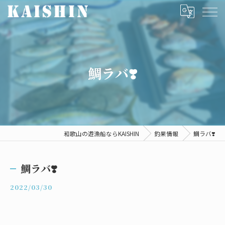
鯛ラバ❣️
和歌山の遊漁船ならKAISHIN
釣果情報
鯛ラバ❣️
鯛ラバ❣️
2022/03/30