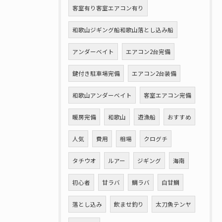
客室有り客室エアコン有り
和歌山ジギング船和歌山落とし込み船
アンダーベイト
エアコン2台完備
鍵付き駐車場完備
エアコン2台装備
和歌山アンダーベイト
客室エアコン完備
暖房完備
和歌山
遊漁船
おすすめ
人気
費用
相場
クログチ
タチウオ
ルアー
ジギング
海南
初心者
甘ラバ
鯛ラバ
白甘鯛
落とし込み
飲ませ釣り
太刀魚テンヤ