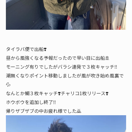
タイラバ便で出船❣️
昼から風強くなる予報だったので早い目に出船🚢
モーニング有りでしたがバラシ連発で３枚キャッチ‼️
潮無くなりポイント移動しましたが風が吹き始め風裏で
💦
なんとか鯛３枚キャッチ❣️チャリコ1枚リリース❣️
ホウボウを追加し終了‼️
帰りザブザブの中お疲れ様でした🙇