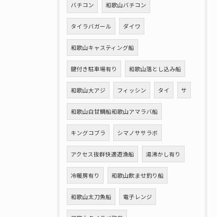
バチコン
和歌山バチコン
タイラバガール
ダイワ
和歌山キャスティング船
鍵付き駐車場有り
和歌山落とし込み船
和歌山大アジ
フィッシン
タイ
サ
和歌山白甘鯛船和歌山アマラバ船
キングコブラ
シマノササラボ
アクセス抜群快適遊漁船
湯沸かし有り
冷暖房有り
和歌山飲ませ釣り船
和歌山太刀魚船
電子レンジ