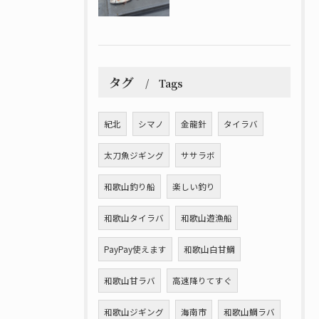
タグ
Tags
紀北
シマノ
金龍針
タイラバ
太刀魚ジギング
ササラボ
和歌山釣り船
楽しい釣り
和歌山タイラバ
和歌山遊漁船
PayPay使えます
和歌山白甘鯛
和歌山甘ラバ
高速降りてすぐ
和歌山ジギング
海南市
和歌山鯛ラバ