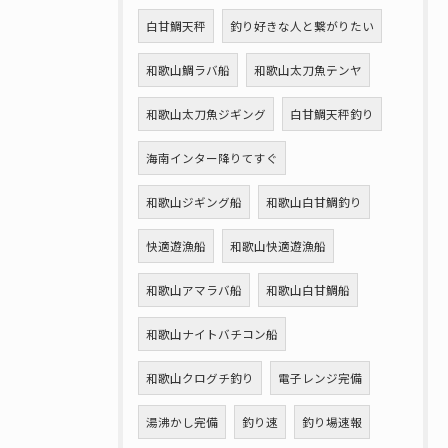
白甘鯛天秤
釣り好きな人と繋がりたい
和歌山鯛ラバ船
和歌山太刀魚テンヤ
和歌山太刀魚ジギング
白甘鯛天秤釣り
海南インター降りてすぐ
和歌山ジギング船
和歌山白甘鯛釣り
快適遊漁船
和歌山快適遊漁船
和歌山アマラバ船
和歌山白甘鯛船
和歌山ナイトバチコン船
和歌山クログチ釣り
電子レンジ完備
湯沸かし完備
釣り速
釣り場速報