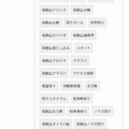
和歌山アジング
和歌山大鯖
和歌山大鯵
釣りガール
天秤釣り
和歌山カワハギ
和歌山海南市
和歌山落とし込み
スタート
和歌山クログチ
アマラバ
和歌山アマラバ
アクセス抜群
客室有り
冷暖房完備
太刀魚
釣りスタグラム
駐車時有り
和歌山太刀魚
駐車場有り
ノマセ釣り
和歌山タイラバ船
和歌山ノマセ釣り