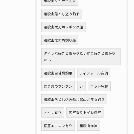
和歌山タイラバ釣果
和歌山落とし込み釣果
和歌山太刀魚ジギング船
和歌山太刀魚釣り船
タイラバ好きと繋がりたい釣り好きと繋がり
たい
和歌山白甘鯛釣果
ティファール完備
釣り具のブンブン
シ
ポット完備
和歌山落とし込み船和歌山ノマセ釣り
トイレ有り
客室有りトイレ個室
客室エアコン有り
和歌山海神