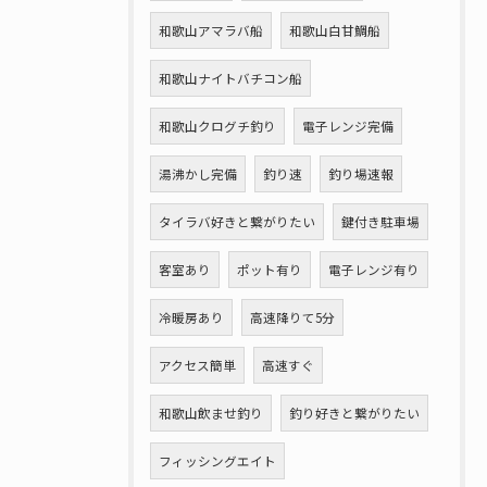
和歌山アマラバ船
和歌山白甘鯛船
和歌山ナイトバチコン船
和歌山クログチ釣り
電子レンジ完備
湯沸かし完備
釣り速
釣り場速報
タイラバ好きと繋がりたい
鍵付き駐車場
客室あり
ポット有り
電子レンジ有り
冷暖房あり
高速降りて5分
アクセス簡単
高速すぐ
和歌山飲ませ釣り
釣り好きと繋がりたい
フィッシングエイト