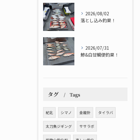
2026/08/02
落とし込み釣果！
2026/07/31
鯵&白甘鯛便釣果！
タグ
Tags
紀北
シマノ
金龍針
タイラバ
太刀魚ジギング
ササラボ