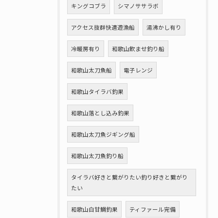
キングコブラ
シマノササラボ
アクセス抜群快適遊漁船
湯沸かし有り
冷暖房有り
和歌山飲ませ釣り船
和歌山太刀魚船
電子レンジ
和歌山タイラバ釣果
和歌山落とし込み釣果
和歌山太刀魚ジギング船
和歌山太刀魚釣り船
タイラバ好きと繋がりたい釣り好きと繋がり
たい
和歌山白甘鯛釣果
ティファール完備