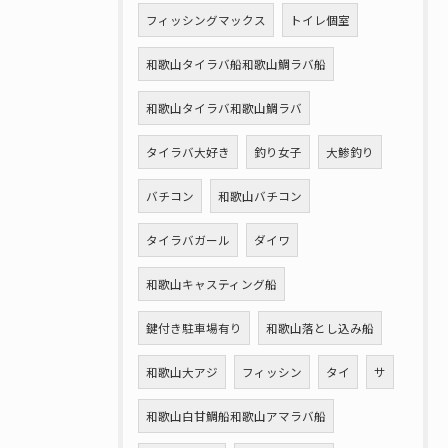
フィッシングマックス
トイレ個室
和歌山タイラバ船和歌山鯛ラバ船
和歌山タイラバ和歌山鯛ラバ
タイラバ大好き
釣り女子
大鯵釣り
バチコン
和歌山バチコン
タイラバガール
ダイワ
和歌山キャスティング船
鍵付き駐車場有り
和歌山落とし込み船
和歌山大アジ
フィッシン
タイ
サ
和歌山白甘鯛船和歌山アマラバ船