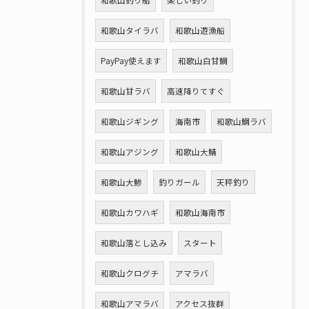
和歌山釣り船
楽しい釣り
和歌山タイラバ
和歌山遊漁船
PayPay使えます
和歌山白甘鯛
和歌山甘ラバ
高速降りてすぐ
和歌山ジギング
海南市
和歌山鯛ラバ
和歌山アジング
和歌山大鯖
和歌山大鯵
釣りガール
天秤釣り
和歌山カワハギ
和歌山海南市
和歌山落とし込み
スタート
和歌山クログチ
アマラバ
和歌山アマラバ
アクセス抜群