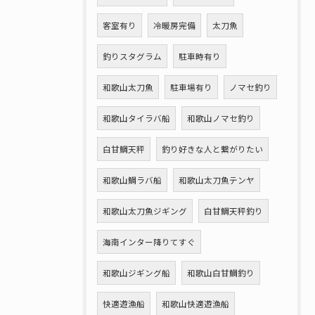
客室有り
冷暖房完備
太刀魚
釣りスタグラム
駐車時有り
和歌山太刀魚
駐車場有り
ノマセ釣り
和歌山タイラバ船
和歌山ノマセ釣り
白甘鯛天秤
釣り好きな人と繋がりたい
和歌山鯛ラバ船
和歌山太刀魚テンヤ
和歌山太刀魚ジギング
白甘鯛天秤釣り
海南インター降りてすぐ
和歌山ジギング船
和歌山白甘鯛釣り
快適遊漁船
和歌山快適遊漁船