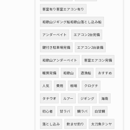
客室有り客室エアコン有り
和歌山ジギング船和歌山落とし込み船
アンダーベイト
エアコン2台完備
鍵付き駐車場完備
エアコン2台装備
和歌山アンダーベイト
客室エアコン完備
暖房完備
和歌山
遊漁船
おすすめ
人気
費用
相場
クログチ
タチウオ
ルアー
ジギング
海南
初心者
甘ラバ
鯛ラバ
白甘鯛
落とし込み
飲ませ釣り
太刀魚テンヤ