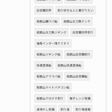
白甘鯛天秤
釣り好きな人と繋がりたい
和歌山鯛ラバ船
和歌山太刀魚テンヤ
和歌山太刀魚ジギング
白甘鯛天秤釣り
海南インター降りてすぐ
和歌山ジギング船
和歌山白甘鯛釣り
快適遊漁船
和歌山快適遊漁船
和歌山アマラバ船
和歌山白甘鯛船
和歌山ナイトバチコン船
和歌山クログチ釣り
電子レンジ完備
湯沸かし完備
釣り速
釣り場速報