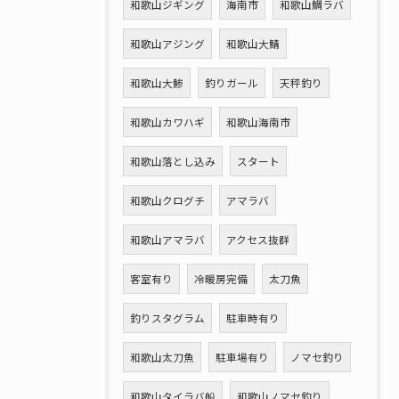
和歌山ジギング
海南市
和歌山鯛ラバ
和歌山アジング
和歌山大鯖
和歌山大鯵
釣りガール
天秤釣り
和歌山カワハギ
和歌山海南市
和歌山落とし込み
スタート
和歌山クログチ
アマラバ
和歌山アマラバ
アクセス抜群
客室有り
冷暖房完備
太刀魚
釣りスタグラム
駐車時有り
和歌山太刀魚
駐車場有り
ノマセ釣り
和歌山タイラバ船
和歌山ノマセ釣り