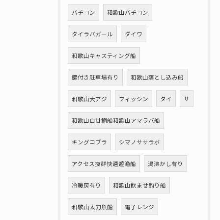
バチコン
和歌山バチコン
タイラバガール
ダイワ
和歌山キャスティング船
鍵付き駐車場有り
和歌山落とし込み船
和歌山大アジ
フィッシン
タイ
サ
和歌山白甘鯛船和歌山アマラバ船
キングコブラ
シマノササラボ
アクセス抜群快適遊漁船
湯沸かし有り
冷暖房有り
和歌山飲ませ釣り船
和歌山太刀魚船
電子レンジ