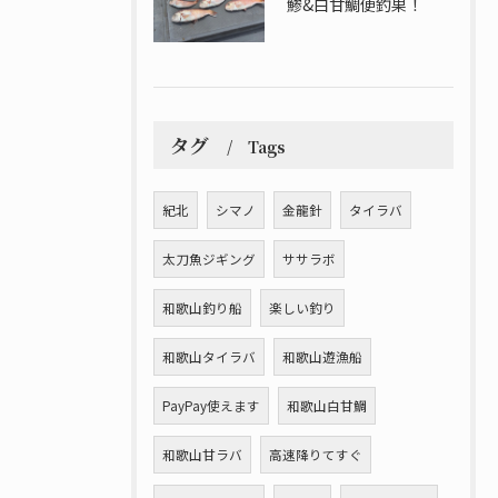
鯵&白甘鯛便釣果！
タグ
Tags
紀北
シマノ
金龍針
タイラバ
太刀魚ジギング
ササラボ
和歌山釣り船
楽しい釣り
和歌山タイラバ
和歌山遊漁船
PayPay使えます
和歌山白甘鯛
和歌山甘ラバ
高速降りてすぐ