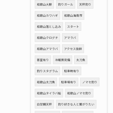
和歌山大鯵
釣りガール
天秤釣り
和歌山カワハギ
和歌山海南市
和歌山落とし込み
スタート
和歌山クログチ
アマラバ
和歌山アマラバ
アクセス抜群
客室有り
冷暖房完備
太刀魚
釣りスタグラム
駐車時有り
和歌山太刀魚
駐車場有り
ノマセ釣り
和歌山タイラバ船
和歌山ノマセ釣り
白甘鯛天秤
釣り好きな人と繋がりたい