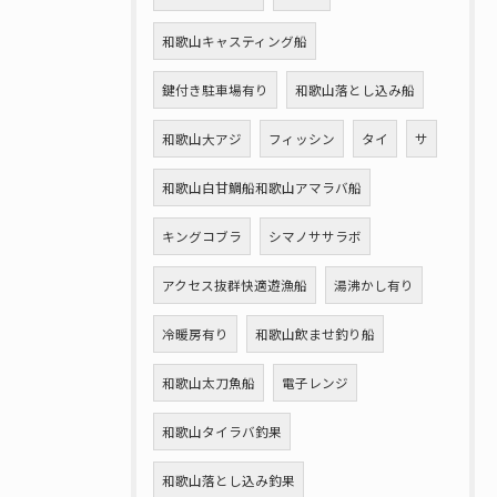
和歌山キャスティング船
鍵付き駐車場有り
和歌山落とし込み船
和歌山大アジ
フィッシン
タイ
サ
和歌山白甘鯛船和歌山アマラバ船
キングコブラ
シマノササラボ
アクセス抜群快適遊漁船
湯沸かし有り
冷暖房有り
和歌山飲ませ釣り船
和歌山太刀魚船
電子レンジ
和歌山タイラバ釣果
和歌山落とし込み釣果