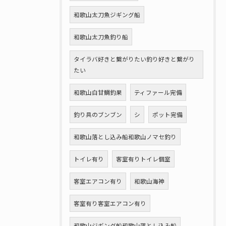
和歌山太刀魚ジギング船
和歌山太刀魚釣り船
タイラバ好きと繋がりたい釣り好きと繋がり
たい
和歌山白甘鯛釣果
ティファール完備
釣り具のブンブン
シ
ポット完備
和歌山落とし込み船和歌山ノマセ釣り
トイレ有り
客室有りトイレ個室
客室エアコン有り
和歌山海神
客室有り客室エアコン有り
和歌山ジギング船和歌山落とし込み船