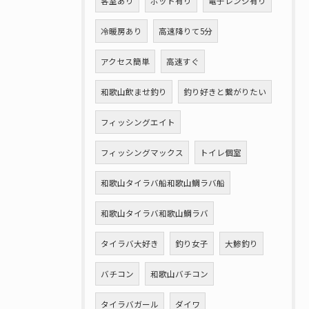
客室あり
ポット有り
電子レンジ有り
冷暖房あり
高速降りて5分
アクセス簡単
高速すぐ
和歌山飲ませ釣り
釣り好きと繋がりたい
フィッシングエイト
フィッシングマックス
トイレ個室
和歌山タイラバ船和歌山鯛ラバ船
和歌山タイラバ和歌山鯛ラバ
タイラバ大好き
釣り女子
大鯵釣り
バチコン
和歌山バチコン
タイラバガール
ダイワ