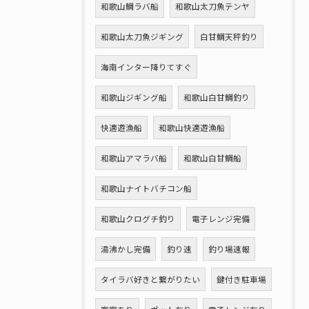
和歌山鯛ラバ船
和歌山太刀魚テンヤ
和歌山太刀魚ジギング
白甘鯛天秤釣り
海南インター降りてすぐ
和歌山ジギング船
和歌山白甘鯛釣り
快適遊漁船
和歌山快適遊漁船
和歌山アマラバ船
和歌山白甘鯛船
和歌山ナイトバチコン船
和歌山クログチ釣り
電子レンジ完備
湯沸かし完備
釣り速
釣り場速報
タイラバ好きと繋がりたい
鍵付き駐車場