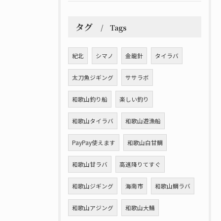
タグ
Tags
紀北
シマノ
金龍針
タイラバ
太刀魚ジギング
ササラボ
和歌山釣り船
楽しい釣り
和歌山タイラバ
和歌山遊漁船
PayPay使えます
和歌山白甘鯛
和歌山甘ラバ
高速降りてすぐ
和歌山ジギング
海南市
和歌山鯛ラバ
和歌山アジング
和歌山大鯖