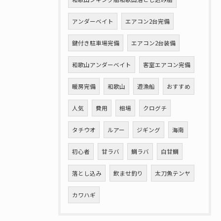
アンダーベイト
エアコン2台完備
鍵付き駐車場完備
エアコン2台装備
和歌山アンダーベイト
客室エアコン完備
暖房完備
和歌山
遊漁船
おすすめ
人気
費用
相場
クログチ
タチウオ
ルアー
ジギング
海南
初心者
甘ラバ
鯛ラバ
白甘鯛
落とし込み
飲ませ釣り
太刀魚テンヤ
カワハギ